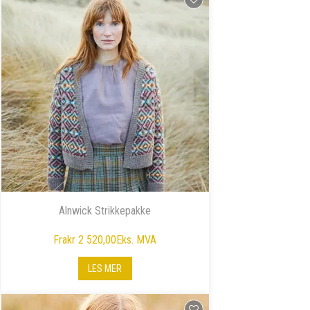
Alnwick Strikkepakke
Fra
kr 2 520,00
Eks. MVA
LES MER