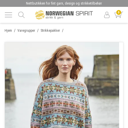
Nettbutikken for fint garn, design og strikketilbehør
0
/
/
/
Hjem
Varegrupper
Strikkepakker