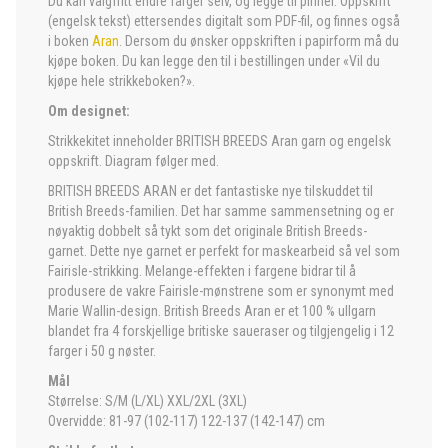
Du kan valgfritt endre farger selv, og legge til pinner. Oppskrift
(engelsk tekst) ettersendes digitalt som PDF-fil, og finnes også
i boken
Aran
. Dersom du ønsker oppskriften i papirform må du
kjøpe boken. Du kan legge den til i bestillingen under «Vil du
kjøpe hele strikkeboken?».
Om designet:
Strikkekitet inneholder BRITISH BREEDS Aran garn og engelsk
oppskrift. Diagram følger med.
BRITISH BREEDS ARAN er det fantastiske nye tilskuddet til
British Breeds-familien. Det har samme sammensetning og er
nøyaktig dobbelt så tykt som det originale British Breeds-
garnet. Dette nye garnet er perfekt for maskearbeid så vel som
Fairisle-strikking. Melange-effekten i fargene bidrar til å
produsere de vakre Fairisle-mønstrene som er synonymt med
Marie Wallin-design. British Breeds Aran er et 100 % ullgarn
blandet fra 4 forskjellige britiske saueraser og tilgjengelig i 12
farger i 50 g nøster.
Mål
Størrelse: S/M (L/XL) XXL/2XL (3XL)
Overvidde: 81-97 (102-117) 122-137 (142-147) cm