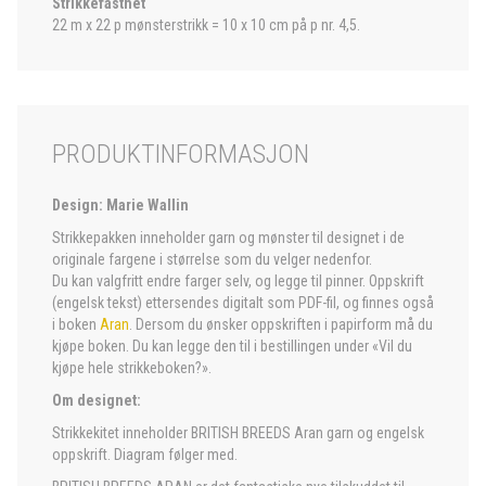
Strikkefasthet
22 m x 22 p mønsterstrikk = 10 x 10 cm på p nr. 4,5.
PRODUKTINFORMASJON
Design: Marie Wallin
Strikkepakken inneholder garn og mønster til designet i de
originale fargene i størrelse som du velger nedenfor.
Du kan valgfritt endre farger selv, og legge til pinner. Oppskrift
(engelsk tekst) ettersendes digitalt som PDF-fil, og finnes også
i boken
Aran
. Dersom du ønsker oppskriften i papirform må du
kjøpe boken. Du kan legge den til i bestillingen under «Vil du
kjøpe hele strikkeboken?».
Om designet:
Strikkekitet inneholder BRITISH BREEDS Aran garn og engelsk
oppskrift. Diagram følger med.