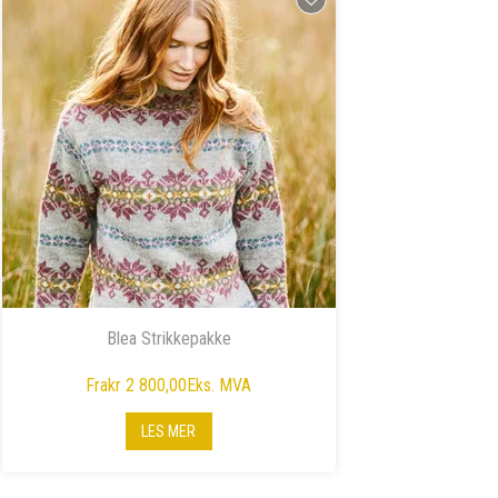
Blea Strikkepakke
Fra
kr 2 800,00
Eks. MVA
LES MER