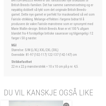
BRITISH BREEDS ARAN er det fantastiske nye tilskuddet til
British Breeds-familien. Det har samme sammensetning og er
nøyaktig dobbelt så tykt som det originale British Breeds-
garnet. Dette nye garnet er perfekt for maskearbeid så vel som
Fairisle-strikking. Melange-effekten i fargene bidrar til å
produsere de vakre Fairisle-mønstrene som er synonymt med
Marie Wallin-design. British Breeds Aran er et 100 % ullgarn
blandet fra 4 forskjellige britiske saueraser og tilgjengelig i 12
farger i 50 g nøster.
Mål
Størrelse: S/M (L/XL) XXL/2XL (3XL)
Overvidde: 81-97 (102-117) 122-137 (142-147) cm
Strikkefasthet
22 m x 22 p mønsterstrikk = 10 x 10 cm på p nr. 4,5.
DU VIL KANSKJE OGSÅ LIKE