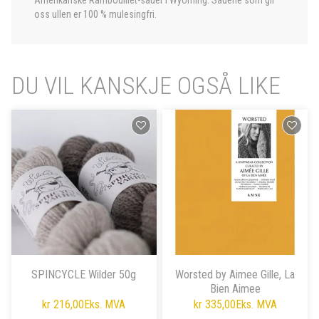
Amerikanske Rambouillet-sauer i Wyoming. Sauene som gir
oss ullen er 100 % mulesingfri.
DU VIL KANSKJE OGSÅ LIKE
SPINCYCLE Wilder 50g
Worsted by Aimee Gille, La
Bien Aimee
kr 216,00
Eks. MVA
kr 335,00
Eks. MVA