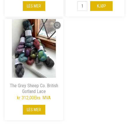
LES MER
KJØP
The Grey Sheep Co. British
Gotland Lace
kr 312,00
Eks. MVA
LES MER