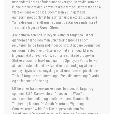
utseendet til deres håndspunnede versjon, samtidig som de
kunne produsere det i et mye raskere tempo. Dette viste seg å
være en ganske god idé. Sommeren 2017 kjøpte de
garnspinneriet og flyttet hele driften under ett tak. Spincycle
Yarns designer, håndfarger, spinner, pakker og sender nå alt
fra sitt lille lager på Queen Street.
Alle garnkvaliteten til Spincycle Yarns er farget på ullfiber,
gjennom en langsom men unik fargingsprosess som
resulterer i lange fargeendringer og uforutsigbare overganger
gjennom nøstet. Hvert nøste er som et snøfnugg! Eller et
fingeravtrykk! One-of-a-kind, som alle strikkede prosjekter.
Strikkere som har brukt med garn fra Spincycle Yarns før, vet
at hvert nøste helt unikt (vi kan ikke si det nok!) og vil derfor
sannsynligvis ikke se nøyaktig ut, akkurat som de på bildene.
Tenk på fargene som stemninger! Velg din stemningsfavoritt
og se lagene utfolde seg.
Ullfiberen er fra amerikanske sauer, bearbeidet, farget og
spunnet i USA. Garnkvaliteten "Dyed in the Wool" er
superwashbehandlet, og består av rasene Rambouillet,
Targhee og Merino, fra South Dakota og Wyoming.
Garnkvaliteten "Wilder" er ikke-superwash garn fra