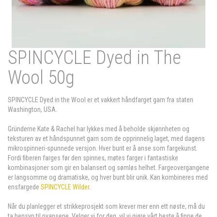
SPINCYCLE Dyed in The
Wool 50g
SPINCYCLE Dyed in the Wool er et vakkert håndfarget garn fra staten
Washington, USA.
Gründerne Kate & Rachel har lykkes med å beholde skjønnheten og
teksturen av et håndspunnet garn som de opprinnelig laget, med dagens
mikrospinneri-spunnede versjon. Hver bunt er å anse som fargekunst.
Fordi fiberen farges før den spinnes, møtes farger i fantastiske
kombinasjoner som gir en balansert og sømløs helhet. Fargeovergangene
er langsomme og dramatiske, og hver bunt blir unik. Kan kombineres med
ensfargede
SPINCYCLE Wilder
.
Når du planlegger et strikkeprosjekt som krever mer enn ett nøste, må du
ta hensyn til nyansene. Velger vi for deg, vil vi gjøre vårt beste å finne de