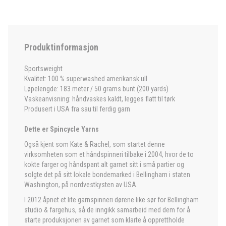
Produktinformasjon
Sportsweight
Kvalitet: 100 % superwashed amerikansk ull
Løpelengde: 183 meter / 50 grams bunt (200 yards)
Vaskeanvisning: håndvaskes kaldt, legges flatt til tørk
Produsert i USA fra sau til ferdig garn
Dette er Spincycle Yarns
Også kjent som Kate & Rachel, som startet denne
virksomheten som et håndspinneri tilbake i 2004, hvor de to
kokte farger og håndspant alt garnet sitt i små partier og
solgte det på sitt lokale bondemarked i Bellingham i staten
Washington, på nordvestkysten av USA.
I 2012 åpnet et lite garnspinneri dørene like sør for Bellingham
studio & fargehus, så de inngikk samarbeid med dem for å
starte produksjonen av garnet som klarte å opprettholde