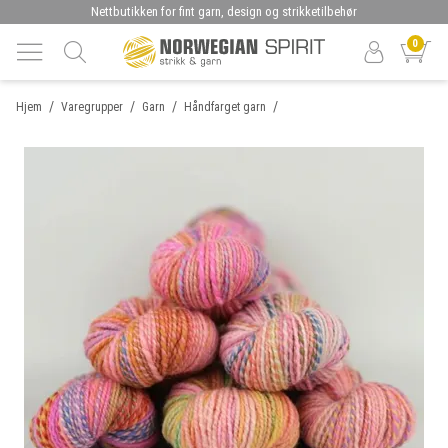
Nettbutikken for fint garn, design og strikketilbehør
0
/
/
/
/
Hjem
Varegrupper
Garn
Håndfarget garn