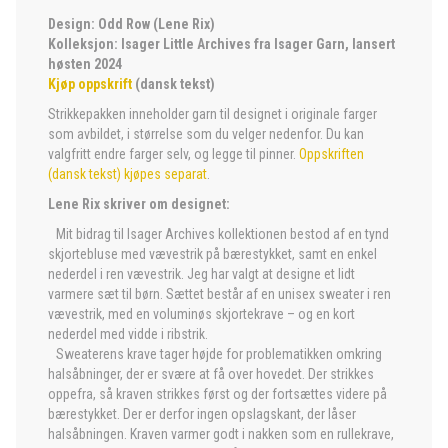
Design: Odd Row (Lene Rix)
Kolleksjon: Isager Little Archives fra Isager Garn, lansert
høsten 2024
Kjøp oppskrift
(dansk tekst)
Strikkepakken inneholder garn til designet i originale farger
som avbildet, i størrelse som du velger nedenfor. Du kan
valgfritt endre farger selv, og legge til pinner.
Oppskriften
(dansk tekst) kjøpes separat
.
Lene Rix skriver om designet:
Mit bidrag til Isager Archives kollektionen bestod af en tynd
skjortebluse med vævestrik på bærestykket, samt en enkel
nederdel i ren vævestrik. Jeg har valgt at designe et lidt
varmere sæt til børn. Sættet består af en unisex sweater i ren
vævestrik, med en voluminøs skjortekrave – og en kort
nederdel med vidde i ribstrik.
Sweaterens krave tager højde for problematikken omkring
halsåbninger, der er svære at få over hovedet. Der strikkes
oppefra, så kraven strikkes først og der fortsættes videre på
bærestykket. Der er derfor ingen opslagskant, der låser
halsåbningen. Kraven varmer godt i nakken som en rullekrave,