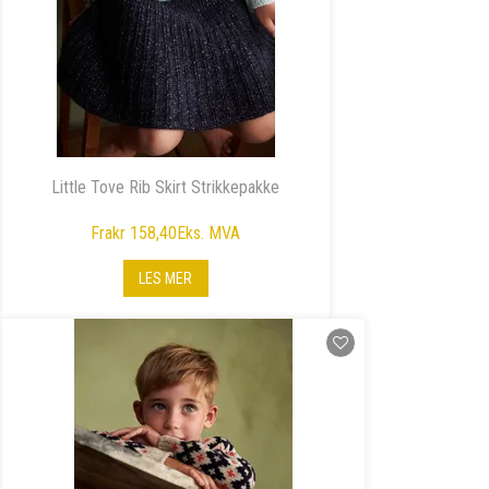
Little Tove Rib Skirt Strikkepakke
Fra
kr 158,40
Eks. MVA
LES MER