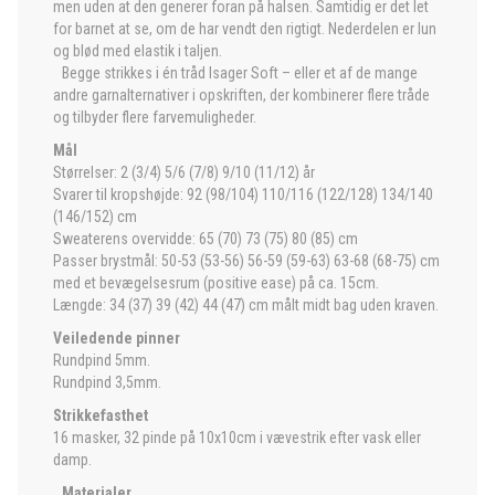
men uden at den generer foran på halsen. Samtidig er det let
for barnet at se, om de har vendt den rigtigt. Nederdelen er lun
og blød med elastik i taljen.
Begge strikkes i én tråd Isager Soft – eller et af de mange
andre garnalternativer i opskriften, der kombinerer flere tråde
og tilbyder flere farvemuligheder.
Mål
Størrelser: 2 (3/4) 5/6 (7/8) 9/10 (11/12) år
Svarer til kropshøjde: 92 (98/104) 110/116 (122/128) 134/140
(146/152) cm
Sweaterens overvidde: 65 (70) 73 (75) 80 (85) cm
Passer brystmål: 50-53 (53-56) 56-59 (59-63) 63-68 (68-75) cm
med et bevægelsesrum (positive ease) på ca. 15cm.
Længde: 34 (37) 39 (42) 44 (47) cm målt midt bag uden kraven.
Veiledende pinner
Rundpind 5mm.
Rundpind 3,5mm.
Strikkefasthet
16 masker, 32 pinde på 10x10cm i vævestrik efter vask eller
damp.
Materialer