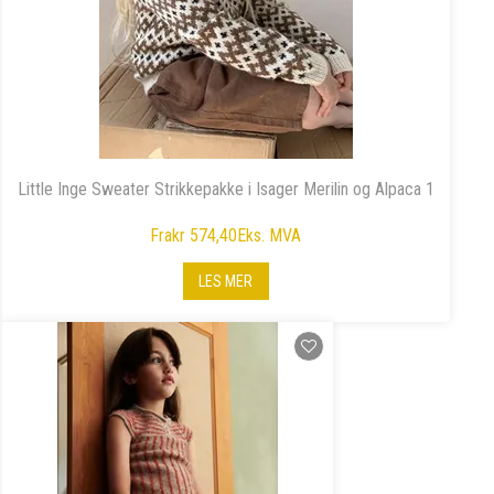
Little Inge Sweater Strikkepakke i Isager Merilin og Alpaca 1
Fra
kr 574,40
Eks. MVA
LES MER