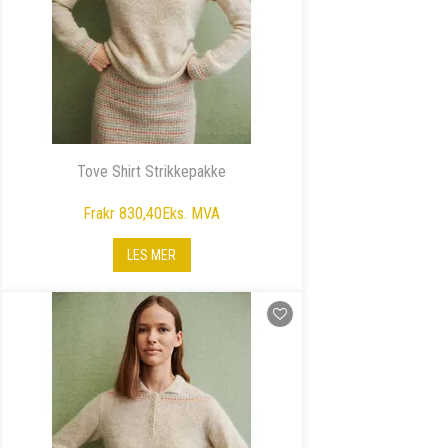
Tove Shirt Strikkepakke
Fra
kr 830,40
Eks. MVA
LES MER