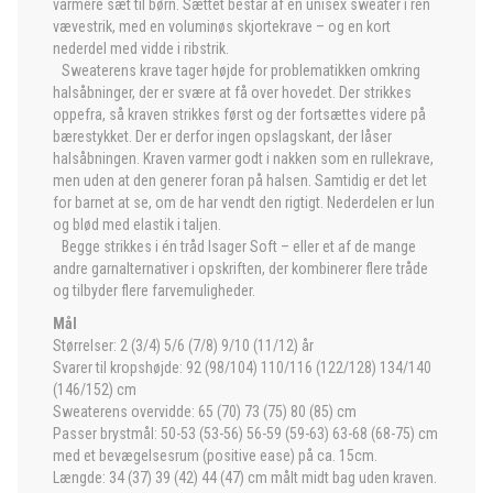
varmere sæt til børn. Sættet består af en unisex sweater i ren
vævestrik, med en voluminøs skjortekrave – og en kort
nederdel med vidde i ribstrik.
Sweaterens krave tager højde for problematikken omkring
halsåbninger, der er svære at få over hovedet. Der strikkes
oppefra, så kraven strikkes først og der fortsættes videre på
bærestykket. Der er derfor ingen opslagskant, der låser
halsåbningen. Kraven varmer godt i nakken som en rullekrave,
men uden at den generer foran på halsen. Samtidig er det let
for barnet at se, om de har vendt den rigtigt. Nederdelen er lun
og blød med elastik i taljen.
Begge strikkes i én tråd Isager Soft – eller et af de mange
andre garnalternativer i opskriften, der kombinerer flere tråde
og tilbyder flere farvemuligheder.
Mål
Størrelser: 2 (3/4) 5/6 (7/8) 9/10 (11/12) år
Svarer til kropshøjde: 92 (98/104) 110/116 (122/128) 134/140
(146/152) cm
Sweaterens overvidde: 65 (70) 73 (75) 80 (85) cm
Passer brystmål: 50-53 (53-56) 56-59 (59-63) 63-68 (68-75) cm
med et bevægelsesrum (positive ease) på ca. 15cm.
Længde: 34 (37) 39 (42) 44 (47) cm målt midt bag uden kraven.