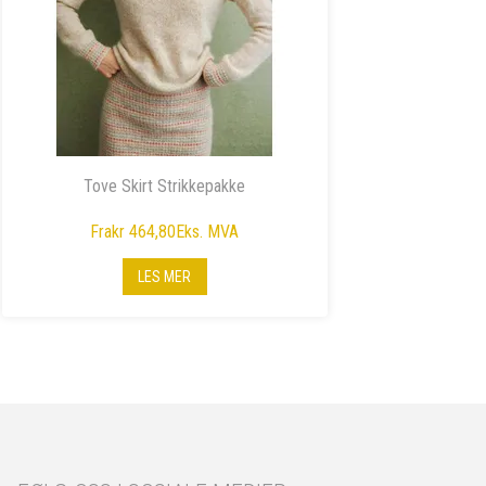
Tove Skirt Strikkepakke
Fra
kr 464,80
Eks. MVA
LES MER