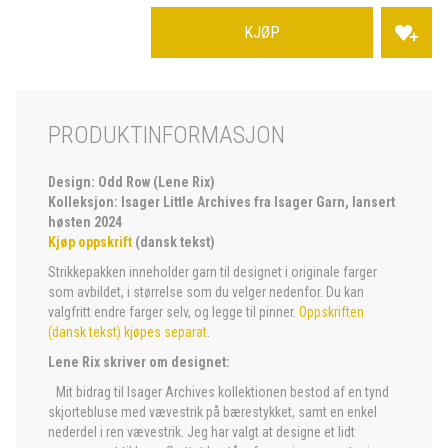
KJØP
PRODUKTINFORMASJON
Design: Odd Row (Lene Rix)
Kolleksjon: Isager Little Archives fra Isager Garn, lansert
høsten 2024
Kjøp oppskrift
(dansk tekst)
Strikkepakken inneholder garn til designet i originale farger
som avbildet, i størrelse som du velger nedenfor. Du kan
valgfritt endre farger selv, og legge til pinner.
Oppskriften
(dansk tekst) kjøpes separat
.
Lene Rix skriver om designet:
Mit bidrag til Isager Archives kollektionen bestod af en tynd
skjortebluse med vævestrik på bærestykket, samt en enkel
nederdel i ren vævestrik. Jeg har valgt at designe et lidt