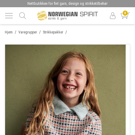
Nettbutikken for fint garn, design og strikketilbehør
0
/
/
/
Hjem
Varegrupper
Strikkepakker