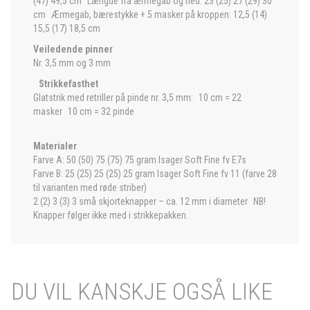
(47) 49,5 cm Længde fra ærmegab og ned: 23 (25) 27 (29) 30
cm Ærmegab, bærestykke + 5 masker på kroppen: 12,5 (14)
15,5 (17) 18,5 cm
Veiledende pinner
Nr. 3,5 mm og 3 mm
Strikkefasthet
Glatstrik med retriller på pinde nr. 3,5 mm: 10 cm = 22
masker 10 cm = 32 pinde
Materialer
Farve A: 50 (50) 75 (75) 75 gram Isager Soft Fine fv E7s
Farve B: 25 (25) 25 (25) 25 gram Isager Soft Fine fv 11 (farve 28
til varianten med røde striber)
2 (2) 3 (3) 3 små skjorteknapper – ca. 12 mm i diameter NB!
Knapper følger ikke med i strikkepakken.
DU VIL KANSKJE OGSÅ LIKE