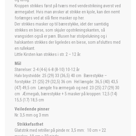
Kroppen strikkes først på tværs med vendestrikning øverst ved
ærmegabet. Hvis man ønsker at strikke en kjole, kan den nemt
forlænges ved at slå flere masker op her.
Der strikkes masker op til bærestykke, idet der samtidig
strikkes en biese, som skjuler opstrikningskanten, så
vrangsiden også er pæn. Blusen har stolpelukning og i
halskanten strikkes der ligeledes en biese, som afsluttes med
en rullekant.
Little Kirsten kan strikkes i str. 2 – 12 år.
Mål
Størrelser: 2-4 (4-6) 6-8 (8-10) 10-12 år
Halv brystvidde: 25 (29) 33 (36,5) 40 cm Bærestykke –
forstykke: 21 (25) 29 (32,5) 36 cm Hel længde: 36,5 (40) 43,5
(47) 49,5 cm Længde fra ærmegab og ned: 23 (25) 27 (29) 30
cm Ærmegab, bærestykke + 5 masker på kroppen: 12,5 (14)
15,5 (17) 18,5 cm
Veiledende pinner
Nr. 3,5 mm og 3 mm
Strikkefasthet
Glatstrik med retriller på pinde nr. 3,5 mm: 10 cm = 22