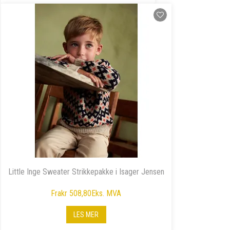
Little Inge Sweater Strikkepakke i Isager Jensen
Fra
kr 508,80
Eks. MVA
LES MER