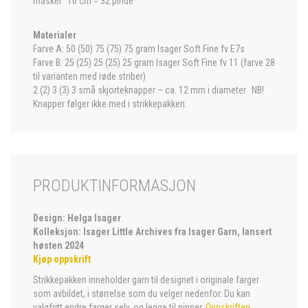
masker 10 cm = 32 pinde
Materialer
Farve A: 50 (50) 75 (75) 75 gram Isager Soft Fine fv E7s
Farve B: 25 (25) 25 (25) 25 gram Isager Soft Fine fv 11 (farve 28
til varianten med røde striber)
2 (2) 3 (3) 3 små skjorteknapper – ca. 12 mm i diameter NB!
Knapper følger ikke med i strikkepakken.
PRODUKTINFORMASJON
Design: Helga Isager
Kolleksjon: Isager Little Archives fra Isager Garn, lansert
høsten 2024
Kjøp oppskrift
Strikkepakken inneholder garn til designet i originale farger
som avbildet, i størrelse som du velger nedenfor. Du kan
valgfritt endre farger selv, og legge til pinner.
Oppskriften