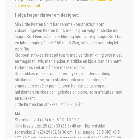
kjøpes separat
.
Helga Isager skriver om designet:
Min Little Kirsten Shirt har samme konstruktion som
voksenudgaven Kirsten Shirt, men jeg har valgt at strikke den i
Isager Soft Fine, så den er blød og børnevenlig. Isager Soft har
en løbelængde på hele 150 m på 25 g, så den er samtidig let
og luftig.
Kroppen strikkes først på tværs med vendestrikning øverst ved
ærmegabet. Hvis man ønsker at strikke en kjole, kan den nemt
forlænges ved at slå flere masker op her.
Der strikkes masker op til bærestykke, idet der samtidig
strikkes en biese, som skjuler opstrikningskanten, så
vrangsiden også er pæn. Blusen har stolpelukning og i
halskanten strikkes der ligeledes en biese, som afsluttes med
en rullekant.
Little Kirsten kan strikkes i str. 2 – 12 år.
Mål
Størrelser: 2-4 (4-6) 6-8 (8-10) 10-12 år
Halv brystvidde: 25 (29) 33 (36,5) 40 cm Bærestykke –
forstykke: 21 (25) 29 (32,5) 36 cm Hel længde: 36,5 (40) 43,5