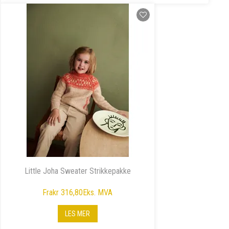
Little Joha Sweater Strikkepakke
Fra
kr 316,80
Eks. MVA
LES MER