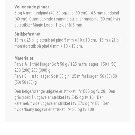
Veiledende pinner
5 og 6 mm rundpind (40, 60 og/eller 80 cm). 4,5 mm rundpind
(40 cm). Strømpepinde i samme str. eller rundpind (80 cm) hvis
du strikker Magic Loop. Hæklenål 5 mm.
Strikkefasthet
16 m x 25 p i glatstrik på pind 5 mm = 10 x 10 cm. 16 m x 21 p i
mønsterstrik på pind 6 mm = 10 x 10 cm.
Materialer
Farve A 1 tråd Isager Soft 50 g / 125 m fra Isager 150 (150)
200 (200) 250 (300) g
Farve B 1 tråd Isager Soft 50 g / 125 m fra Isager 50 (50) 50
(50) 50 (50) g
Den beige/orange udgave er strikket i fv. E6S og fv. 28. Den
grå/lyseblå udgave er strikket i fv. E4S og fv. 10. Den
karamel/lhvide udgave er strikket i fv. E7s og fv. E0. Den
hvide/lnany udgave er strikket i fv. E0 og fv. 100.