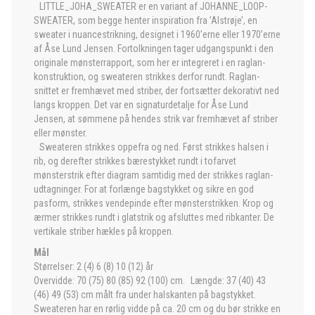
LITTLE_JOHA_SWEATER er en variant af JOHANNE_LOOP-
SWEATER, som begge henter inspiration fra ’Alstrøje’, en
sweater i nuancestrikning, designet i 1960’erne eller 1970’erne
af Åse Lund Jensen. Fortolkningen tager udgangspunkt i den
originale mønsterrapport, som her er integreret i en raglan-
konstruktion, og sweateren strikkes derfor rundt. Raglan-
snittet er fremhævet med striber, der fortsætter dekorativt ned
langs kroppen. Det var en signaturdetalje for Åse Lund
Jensen, at sømmene på hendes strik var fremhævet af striber
eller mønster.
Sweateren strikkes oppefra og ned. Først strikkes halsen i
rib, og derefter strikkes bærestykket rundt i tofarvet
mønsterstrik efter diagram samtidig med der strikkes raglan-
udtagninger. For at forlænge bagstykket og sikre en god
pasform, strikkes vendepinde efter mønsterstrikken. Krop og
ærmer strikkes rundt i glatstrik og afsluttes med ribkanter. De
vertikale striber hækles på kroppen.
Mål
Størrelser: 2 (4) 6 (8) 10 (12) år
Overvidde: 70 (75) 80 (85) 92 (100) cm. Længde: 37 (40) 43
(46) 49 (53) cm målt fra under halskanten på bagstykket.
Sweateren har en rørlig vidde på ca. 20 cm og du bør strikke en