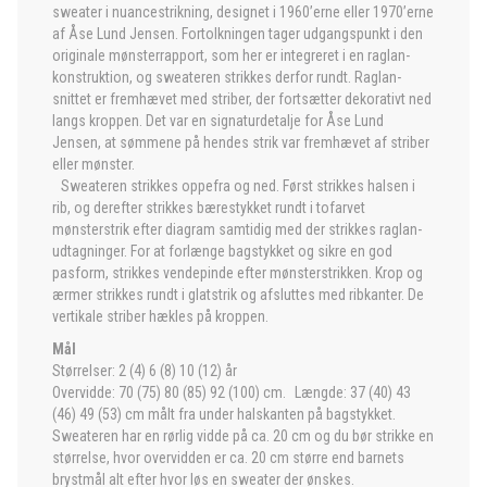
sweater i nuancestrikning, designet i 1960’erne eller 1970’erne
af Åse Lund Jensen. Fortolkningen tager udgangspunkt i den
originale mønsterrapport, som her er integreret i en raglan-
konstruktion, og sweateren strikkes derfor rundt. Raglan-
snittet er fremhævet med striber, der fortsætter dekorativt ned
langs kroppen. Det var en signaturdetalje for Åse Lund
Jensen, at sømmene på hendes strik var fremhævet af striber
eller mønster.
Sweateren strikkes oppefra og ned. Først strikkes halsen i
rib, og derefter strikkes bærestykket rundt i tofarvet
mønsterstrik efter diagram samtidig med der strikkes raglan-
udtagninger. For at forlænge bagstykket og sikre en god
pasform, strikkes vendepinde efter mønsterstrikken. Krop og
ærmer strikkes rundt i glatstrik og afsluttes med ribkanter. De
vertikale striber hækles på kroppen.
Mål
Størrelser: 2 (4) 6 (8) 10 (12) år
Overvidde: 70 (75) 80 (85) 92 (100) cm. Længde: 37 (40) 43
(46) 49 (53) cm målt fra under halskanten på bagstykket.
Sweateren har en rørlig vidde på ca. 20 cm og du bør strikke en
størrelse, hvor overvidden er ca. 20 cm større end barnets
brystmål alt efter hvor løs en sweater der ønskes.