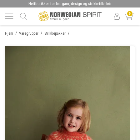
Nettbutikken for fint garn, design og strikketilbehør
0
/
/
/
Hjem
Varegrupper
Strikkepakker