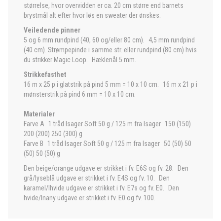
størrelse, hvor overvidden er ca. 20 cm større end barnets
brystmål alt efter hvor løs en sweater der ønskes.
Veiledende pinner
5 og 6 mm rundpind (40, 60 og/eller 80 cm). 4,5 mm rundpind
(40 cm). Strømpepinde i samme str. eller rundpind (80 cm) hvis
du strikker Magic Loop. Hæklenål 5 mm.
Strikkefasthet
16 m x 25 p i glatstrik på pind 5 mm = 10 x 10 cm. 16 m x 21 p i
mønsterstrik på pind 6 mm = 10 x 10 cm.
Materialer
Farve A 1 tråd Isager Soft 50 g / 125 m fra Isager 150 (150)
200 (200) 250 (300) g
Farve B 1 tråd Isager Soft 50 g / 125 m fra Isager 50 (50) 50
(50) 50 (50) g
Den beige/orange udgave er strikket i fv. E6S og fv. 28. Den
grå/lyseblå udgave er strikket i fv. E4S og fv. 10. Den
karamel/lhvide udgave er strikket i fv. E7s og fv. E0. Den
hvide/lnany udgave er strikket i fv. E0 og fv. 100.