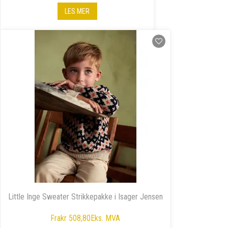
LES MER
Little Inge Sweater Strikkepakke i Isager Jensen
Fra
kr 508,80
Eks. MVA