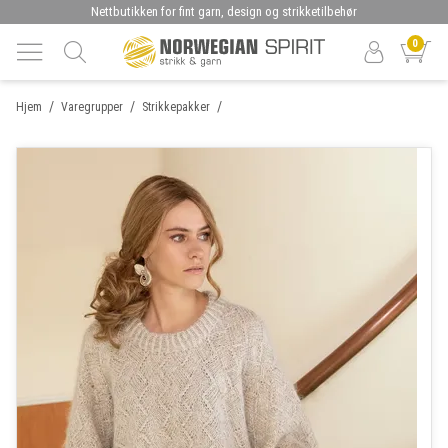
Nettbutikken for fint garn, design og strikketilbehør
0
/
/
/
Hjem
Varegrupper
Strikkepakker