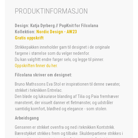
PRODUKTINFORMASJON
Design: Katja Dyrberg // PopKnit for Filcolana
Kollektion:
Nordic Design - AW23
Gratis oppskrift
Strikkepakken inneholder garn til designet i de originale
fargene i størrelse som du velger nedenfor.
Du kan valgfritt endre farger selv, og legge til pinner.
Oppskriften finner du her.
Filcolana skriver om designet:
Bruno Mathssons Eva Stol er inspirationen til denne sweater,
strikket i teknikken Entrelac.
Den bløde og luksuriøse blanding af Tilia og Paia fremhæver
mønsteret, der visuelt danner et fletmønster, og udstråler
samtidig komfort, blødhed og elegance - som stolen.
Arbeidsgang
Genseren er strikket ovenfra og ned i teknikken Kontstrikk.
Bærestykket strikkes frem og tilbake. Skulderpartiene strikkes i