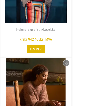
Helene Bluse Strikkepakke
Fra
kr 942,40
Eks. MVA
LES MER