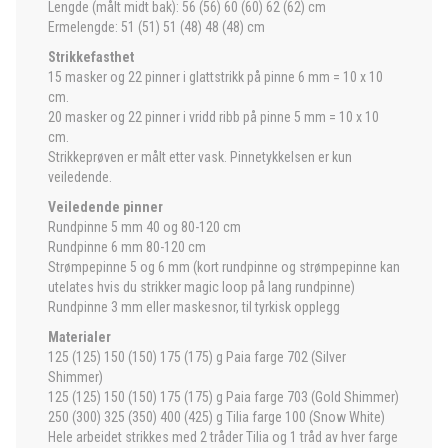
Lengde (målt midt bak): 56 (56) 60 (60) 62 (62) cm
Ermelengde: 51 (51) 51 (48) 48 (48) cm
Strikkefasthet
15 masker og 22 pinner i glattstrikk på pinne 6 mm = 10 x 10
cm.
20 masker og 22 pinner i vridd ribb på pinne 5 mm = 10 x 10
cm.
Strikkeprøven er målt etter vask. Pinnetykkelsen er kun
veiledende.
Veiledende pinner
Rundpinne 5 mm 40 og 80-120 cm
Rundpinne 6 mm 80-120 cm
Strømpepinne 5 og 6 mm (kort rundpinne og strømpepinne kan
utelates hvis du strikker magic loop på lang rundpinne)
Rundpinne 3 mm eller maskesnor, til tyrkisk opplegg
Materialer
125 (125) 150 (150) 175 (175) g Paia farge 702 (Silver
Shimmer)
125 (125) 150 (150) 175 (175) g Paia farge 703 (Gold Shimmer)
250 (300) 325 (350) 400 (425) g Tilia farge 100 (Snow White)
Hele arbeidet strikkes med 2 tråder Tilia og 1 tråd av hver farge