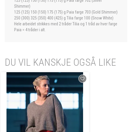
125 (125) 150 (150) 175 (175) g Paia farge 702 (Silver
Shimmer)
125 (125) 150 (150) 175 (175) g Paia farge 703 (Gold Shimmer)
250 (300) 325 (350) 400 (425) g Tilia farge 100 (Snow White)
Hele arbeidet strikkes med 2 tråder Tilia og 1 tråd av hver farge
Paia = 4 tråder i alt.
DU VIL KANSKJE OGSÅ LIKE