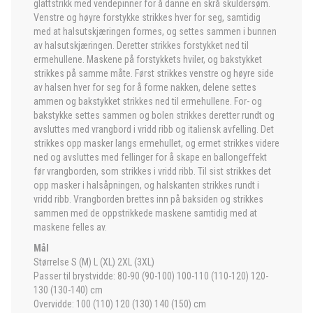
glattstrikk med vendepinner for å danne en skrå skuldersøm.
Venstre og høyre forstykke strikkes hver for seg, samtidig
med at halsutskjæringen formes, og settes sammen i bunnen
av halsutskjæringen. Deretter strikkes forstykket ned til
ermehullene. Maskene på forstykkets hviler, og bakstykket
strikkes på samme måte. Først strikkes venstre og høyre side
av halsen hver for seg for å forme nakken, delene settes
ammen og bakstykket strikkes ned til ermehullene. For- og
bakstykke settes sammen og bolen strikkes deretter rundt og
avsluttes med vrangbord i vridd ribb og italiensk avfelling. Det
strikkes opp masker langs ermehullet, og ermet strikkes videre
ned og avsluttes med fellinger for å skape en ballongeffekt
før vrangborden, som strikkes i vridd ribb. Til sist strikkes det
opp masker i halsåpningen, og halskanten strikkes rundt i
vridd ribb. Vrangborden brettes inn på baksiden og strikkes
sammen med de oppstrikkede maskene samtidig med at
maskene felles av.
Mål
Størrelse S (M) L (XL) 2XL (3XL)
Passer til brystvidde: 80-90 (90-100) 100-110 (110-120) 120-
130 (130-140) cm
Overvidde: 100 (110) 120 (130) 140 (150) cm