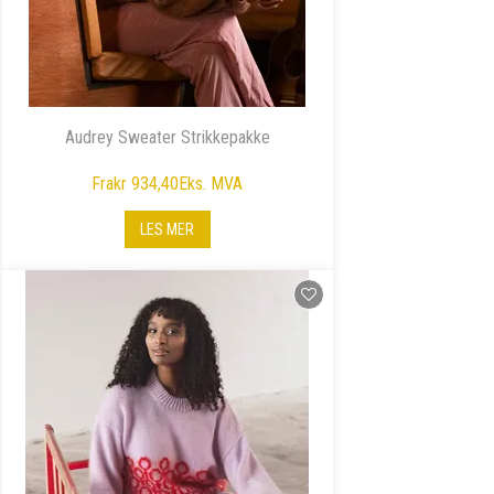
Audrey Sweater Strikkepakke
Fra
kr 934,40
Eks. MVA
LES MER