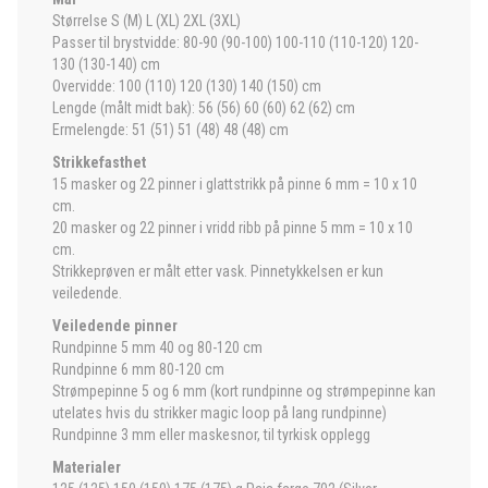
Størrelse S (M) L (XL) 2XL (3XL)
Passer til brystvidde: 80-90 (90-100) 100-110 (110-120) 120-
130 (130-140) cm
Overvidde: 100 (110) 120 (130) 140 (150) cm
Lengde (målt midt bak): 56 (56) 60 (60) 62 (62) cm
Ermelengde: 51 (51) 51 (48) 48 (48) cm
Strikkefasthet
15 masker og 22 pinner i glattstrikk på pinne 6 mm = 10 x 10
cm.
20 masker og 22 pinner i vridd ribb på pinne 5 mm = 10 x 10
cm.
Strikkeprøven er målt etter vask. Pinnetykkelsen er kun
veiledende.
Veiledende pinner
Rundpinne 5 mm 40 og 80-120 cm
Rundpinne 6 mm 80-120 cm
Strømpepinne 5 og 6 mm (kort rundpinne og strømpepinne kan
utelates hvis du strikker magic loop på lang rundpinne)
Rundpinne 3 mm eller maskesnor, til tyrkisk opplegg
Materialer