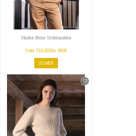
Vibeke Bluse Strikkepakke
Fra
kr 552,00
Eks. MVA
LES MER