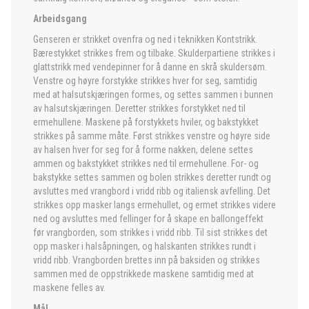
Arbeidsgang
Genseren er strikket ovenfra og ned i teknikken Kontstrikk.
Bærestykket strikkes frem og tilbake. Skulderpartiene strikkes i
glattstrikk med vendepinner for å danne en skrå skuldersøm.
Venstre og høyre forstykke strikkes hver for seg, samtidig
med at halsutskjæringen formes, og settes sammen i bunnen
av halsutskjæringen. Deretter strikkes forstykket ned til
ermehullene. Maskene på forstykkets hviler, og bakstykket
strikkes på samme måte. Først strikkes venstre og høyre side
av halsen hver for seg for å forme nakken, delene settes
ammen og bakstykket strikkes ned til ermehullene. For- og
bakstykke settes sammen og bolen strikkes deretter rundt og
avsluttes med vrangbord i vridd ribb og italiensk avfelling. Det
strikkes opp masker langs ermehullet, og ermet strikkes videre
ned og avsluttes med fellinger for å skape en ballongeffekt
før vrangborden, som strikkes i vridd ribb. Til sist strikkes det
opp masker i halsåpningen, og halskanten strikkes rundt i
vridd ribb. Vrangborden brettes inn på baksiden og strikkes
sammen med de oppstrikkede maskene samtidig med at
maskene felles av.
Mål