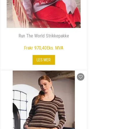
Run The World Strikkepakke
Fra
kr 970,40
Eks. MVA
LES MER