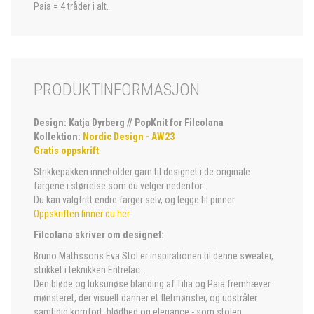
Paia = 4 tråder i alt.
PRODUKTINFORMASJON
Design: Katja Dyrberg // PopKnit for Filcolana
Kollektion:
Nordic Design - AW23
Gratis oppskrift
Strikkepakken inneholder garn til designet i de originale
fargene i størrelse som du velger nedenfor.
Du kan valgfritt endre farger selv, og legge til pinner.
Oppskriften finner du her.
Filcolana skriver om designet:
Bruno Mathssons Eva Stol er inspirationen til denne sweater,
strikket i teknikken Entrelac.
Den bløde og luksuriøse blanding af Tilia og Paia fremhæver
mønsteret, der visuelt danner et fletmønster, og udstråler
samtidig komfort, blødhed og elegance - som stolen.