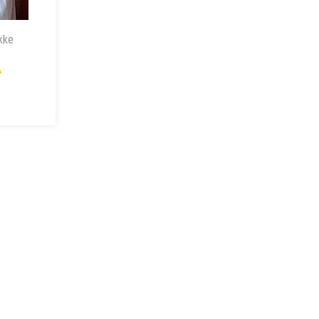
kke
A