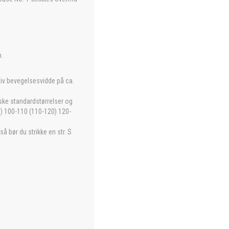
m.
iv bevegelsesvidde på ca.
iske standardstørrelser og
0) 100-110 (110-120) 120-
 bør du strikke en str. S