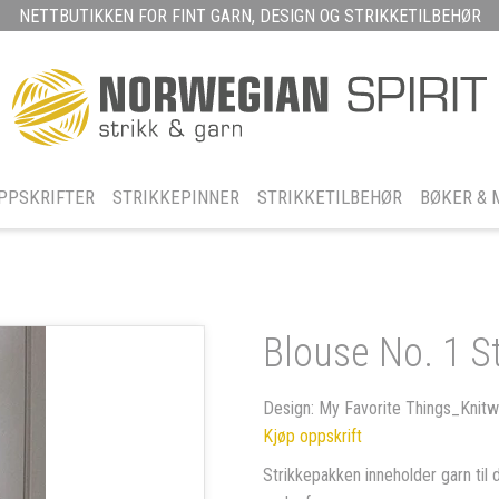
NETTBUTIKKEN FOR FINT GARN, DESIGN OG STRIKKETILBEHØR
PPSKRIFTER
STRIKKEPINNER
STRIKKETILBEHØR
BØKER & 
Blouse No. 1 S
Design: My Favorite Things_Knitw
Kjøp oppskrift
Strikkepakken inneholder garn til 