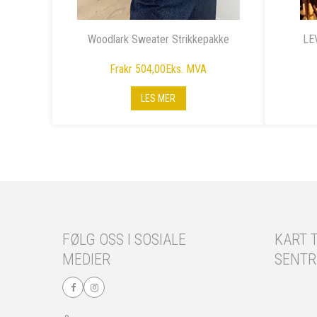
Woodlark Sweater Strikkepakke
LE
Fra
kr 504,00
Eks. MVA
LES MER
FØLG OSS I SOSIALE
KART T
MEDIER
SENT