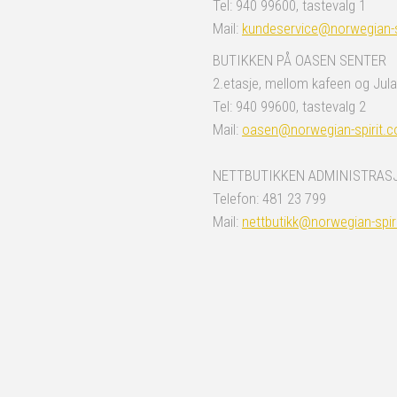
Tel: 940 99600, tastevalg 1
Mail:
kundeservice@norwegian-s
BUTIKKEN PÅ OASEN SENTER
2.etasje, mellom kafeen og Jula
Tel: 940 99600, tastevalg 2
Mail:
oasen@norwegian-spirit.
NETTBUTIKKEN ADMINISTRAS
Telefon: 481 23 799
Mail:
nettbutikk@norwegian-spir