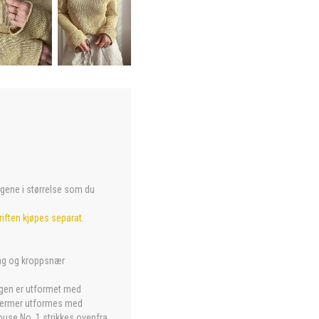
argene i størrelse som du
iften kjøpes separat
.
ing og kroppsnær
gen er utformet med
g ermer utformes med
ouse No. 1 strikkes ovenfra