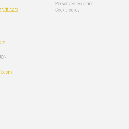
Personvernerklæring
pirit.com
Cookie policy
com
JON
it.com