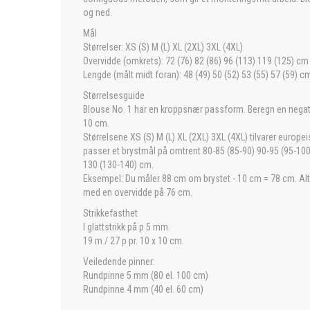
og ned.
Mål
Størrelser: XS (S) M (L) XL (2XL) 3XL (4XL)
Overvidde (omkrets): 72 (76) 82 (86) 96 (113) 119 (125) cm
Lengde (målt midt foran): 48 (49) 50 (52) 53 (55) 57 (59) c
Størrelsesguide
Blouse No. 1 har en kroppsnær passform. Beregn en negat
10 cm.
Størrelsene XS (S) M (L) XL (2XL) 3XL (4XL) tilvarer europe
passer et brystmål på omtrent 80-85 (85-90) 90-95 (95-10
130 (130-140) cm.
Eksempel: Du måler 88 cm om brystet - 10 cm = 78 cm. Altså
med en overvidde på 76 cm.
Strikkefasthet
I glattstrikk på p 5 mm.
19 m / 27 p pr. 10 x 10 cm.
Veiledende pinner:
Rundpinne 5 mm (80 el. 100 cm)
Rundpinne 4 mm (40 el. 60 cm)