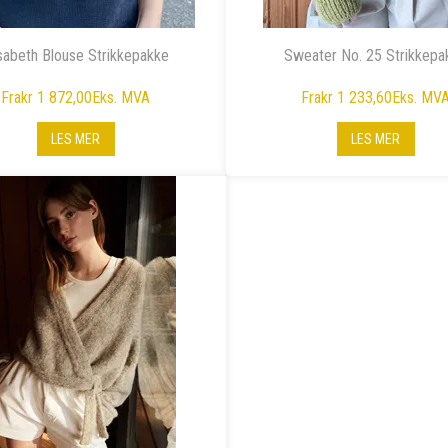
isabeth Blouse Strikkepakke
Sweater No. 25 Strikkepa
Fra
kr 1 872,00
Eks. MVA
Fra
kr 1 233,60
Eks. MV
LES MER
LES MER