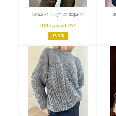
Blouse No. 1 Light Strikkepakke
El
Fra
kr 763,20
Eks. MVA
LES MER