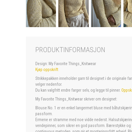
PRODUKTINFORMASJON
Design: My Favorite Things_Knitwear
Kjøp oppskrift
Strikkepakken inneholder garn til designet i de originale f
velger nedenfor.
Du kan valgfritt endre farger selv, og legge til pinner.
Oppskr
My Favorite Things_Knitwear skriver om designet:
Blouse No. 1 er en enkel langermet bluse med båtutskjær
passform.
Ermene er stramme med noe vidde nederst. Halsutskjærin
vendepinner, som sikrer en god passform. Bærestykke o
contiguous metoden, som gir et monteringsfritt arbeid. Bl