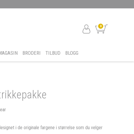
0
MAGASIN
BRODERI
TILBUD
BLOGG
trikkepakke
ear
designet i de originale fargene i størrelse som du velger