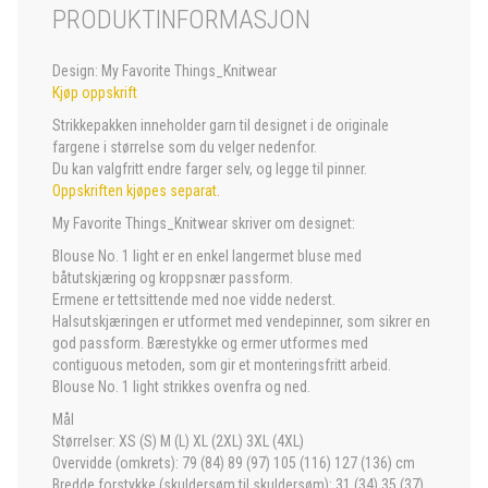
PRODUKTINFORMASJON
Design: My Favorite Things_Knitwear
Kjøp oppskrift
Strikkepakken inneholder garn til designet i de originale
fargene i størrelse som du velger nedenfor.
Du kan valgfritt endre farger selv, og legge til pinner.
Oppskriften kjøpes separat
.
My Favorite Things_Knitwear skriver om designet:
Blouse No. 1 light er en enkel langermet bluse med
båtutskjæring og kroppsnær passform.
Ermene er tettsittende med noe vidde nederst.
Halsutskjæringen er utformet med vendepinner, som sikrer en
god passform. Bærestykke og ermer utformes med
contiguous metoden, som gir et monteringsfritt arbeid.
Blouse No. 1 light strikkes ovenfra og ned.
Mål
Størrelser: XS (S) M (L) XL (2XL) 3XL (4XL)
Overvidde (omkrets): 79 (84) 89 (97) 105 (116) 127 (136) cm
Bredde forstykke (skuldersøm til skuldersøm): 31 (34) 35 (37)