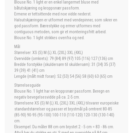
Blouse No. 1 light er en enkel langermet bluse med
båtutskjæring og kroppsnær passform.
Ermene er tettsittende med noe vidde nederst.
Halsutskjæringen er utformet med vendepinner, som sikrer en
god passform. Bærestykke og ermer utformes med
contiguous metoden, som gir et monteringsfritt arbeid.
Blouse No. 1 light strikkes ovenfra og ned.
Mål
Størrelser: XS (S) M (L) XL (2XL) 3XL (4XL)
Overvidde (omkrets): 79 (84) 89 (97) 105 (116) 127 (136) cm
Bredde forstykke (skuldersøm til skuldersøm): 31 (34) 35 (37)
39 (39) 41 (41) cm
Lengde (målt midt foran): 52 (53) 54 (56) 58 (60) 63 (65) cm
Størrelsesguide
Blouse No. 1 light har en kroppsnær passform. Beregn en
negativ bevegelsesvidde på ca. 2-5 cm.
Størrelsene XS (S) M (L) XL (2XL) 3XL (4XL) tilsvarer europeiske
standardstørrelser og passer et brystmål på omtrent 80-85
(85-90) 90-95 (95-100) 100-110 (110-120) 120-130 (130-140)
cm.
Eksempel: Du måler 88 cm om brystet 2 - 5 cm = 83 - 86 cm.
Altså bør du strikke en str. S med en overvidde på 84 cm.