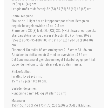
39 (39) 41 (41) cm
Lengde (målt midt foran): 52 (53) 54 (56) 58 (60) 63 (65) cm
Størrelsesguide
Blouse No. 1 light har en kroppsnær passform. Beregn en
negativ bevegelsesvidde på ca. 2-5 cm.
Størrelsene XS (S) M (L) XL (2XL) 3XL (4XL) tilsvarer europeiske
standardstørrelser og passer et brystmål på omtrent 80-85
(85-90) 90-95 (95-100) 100-110 (110-120) 120-130 (130-140)
cm.
Eksempel: Du måler 88 cm om brystet 2 - 5 cm = 83 - 86 cm.
Altså bør du strikke en str. S med en overvidde på 84 cm.
Det åpne materialet gjør blusen meget fleksibel og gir pent fall.
Ligger du mellom to størrelser velger du den minste.
Strikkefasthet
I glattstrikk på p 6 mm.
15 m / 19 p pr. 10 x 10 cm.
Veiledende pinner:
Rundpinne 6 mm (40 og 80 eller 100 cm)
Materialer
150 (150) 150 (175) 175 (175) 200 (200) gr Soft Silk Mohair,