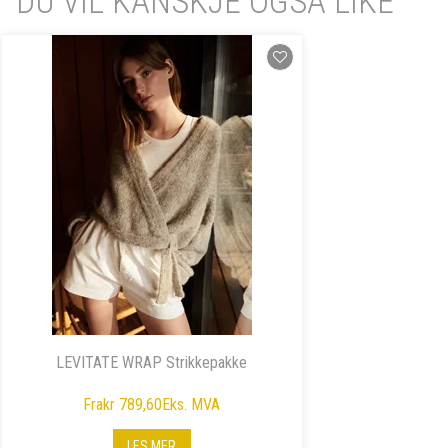
DU VIL KANSKJE OGSÅ LIKE
LEVITATE WRAP Strikkepakke
Fra
kr 789,60
Eks. MVA
LES MER