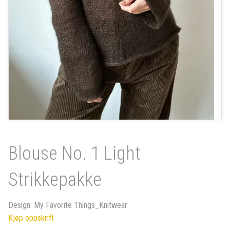
Blouse No. 1 Light
Strikkepakke
Design: My Favorite Things_Knitwear
Kjøp oppskrift