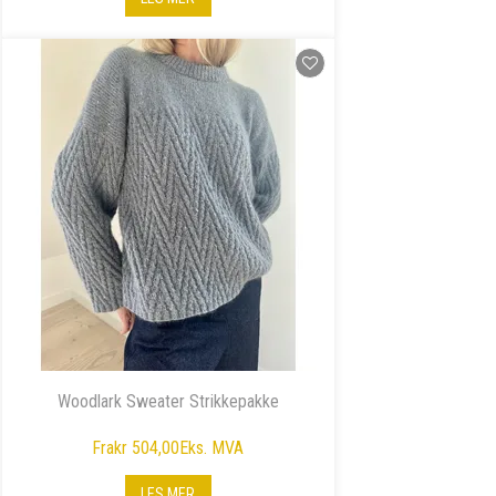
Woodlark Sweater Strikkepakke
Fra
kr 504,00
Eks. MVA
LES MER