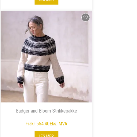
Badger and Bloom Strikkepakke
Fra
kr 554,40
Eks. MVA
LES MER