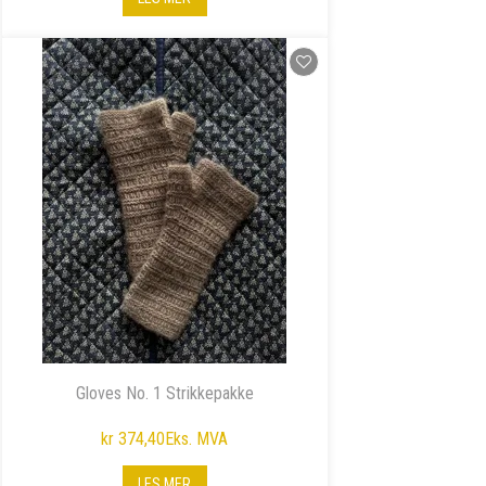
Gloves No. 1 Strikkepakke
kr 374,40
Eks. MVA
LES MER