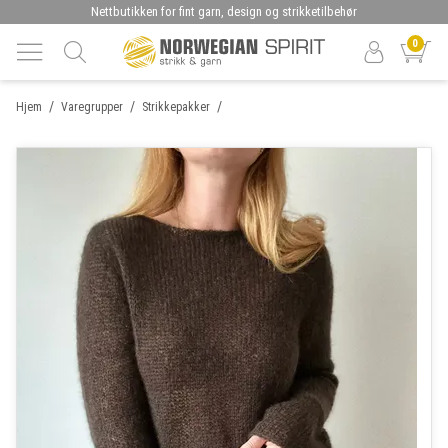
Nettbutikken for fint garn, design og strikketilbehør
0
/
/
/
Hjem
Varegrupper
Strikkepakker