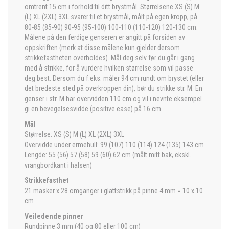
omtrent 15 cm i forhold til ditt brystmål. Størrelsene XS (S) M
(L) XL (2XL) 3XL svarer til et brystmål, målt på egen kropp, på
80-85 (85-90) 90-95 (95-100) 100-110 (110-120) 120-130 cm.
Målene på den ferdige genseren er angitt på forsiden av
oppskriften (merk at disse målene kun gjelder dersom
strikkefastheten overholdes). Mål deg selv før du går i gang
med å strikke, for å vurdere hvilken størrelse som vil passe
deg best. Dersom du f.eks. måler 94 cm rundt om brystet (eller
det bredeste sted på overkroppen din), bør du strikke str. M. En
genser i str. M har overvidden 110 cm og vil i nevnte eksempel
gi en bevegelsesvidde (positive ease) på 16 cm.
Mål
Størrelse: XS (S) M (L) XL (2XL) 3XL
Overvidde under ermehull: 99 (107) 110 (114) 124 (135) 143 cm
Lengde: 55 (56) 57 (58) 59 (60) 62 cm (målt mitt bak, ekskl.
vrangbordkant i halsen)
Strikkefasthet
21 masker x 28 omganger i glattstrikk på pinne 4 mm = 10 x 10
cm
Veiledende pinner
Rundpinne 3 mm (40 og 80 eller 100 cm)