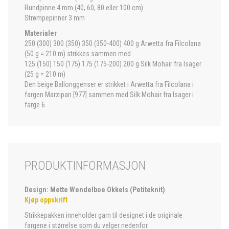
Rundpinne 4 mm (40, 60, 80 eller 100 cm)
Strømpepinner 3 mm
Materialer
250 (300) 300 (350) 350 (350-400) 400 g Arwetta fra Filcolana
(50 g = 210 m) strikkes sammen med
125 (150) 150 (175) 175 (175-200) 200 g Silk Mohair fra Isager
(25 g = 210 m)
Den beige Ballonggenser er strikket i Arwetta fra Filcolana i
fargen Marzipan [977] sammen med Silk Mohair fra Isager i
farge 6.
PRODUKTINFORMASJON
Design: Mette Wendelboe Okkels (Petiteknit)
Kjøp oppskrift
Strikkepakken inneholder garn til designet i de originale
fargene i størrelse som du velger nedenfor.