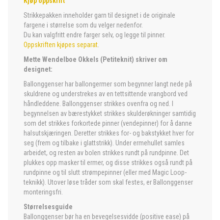
Kjøp oppskrift
Strikkepakken inneholder garn til designet i de originale
fargene i størrelse som du velger nedenfor.
Du kan valgfritt endre farger selv, og legge til pinner.
Oppskriften kjøpes separat
.
Mette Wendelboe Okkels (Petiteknit) skriver om
designet:
Ballonggenser har ballongermer som begynner langt nede på
skuldrene og understrekes av en tettsittende vrangbord ved
håndleddene. Ballonggenser strikkes ovenfra og ned. I
begynnelsen av bærestykket strikkes skulderøkninger samtidig
som det strikkes forkortede pinner (vendepinner) for å danne
halsutskjæringen. Deretter strikkes for- og bakstykket hver for
seg (frem og tilbake i glattstrikk). Under ermehullet samles
arbeidet, og resten av bolen strikkes rundt på rundpinne. Det
plukkes opp masker til ermer, og disse strikkes også rundt på
rundpinne og til slutt strømpepinner (eller med Magic Loop-
teknikk). Utover løse tråder som skal festes, er Ballonggenser
monteringsfri.
Størrelsesguide
Ballonggenser bør ha en bevegelsesvidde (positive ease) på