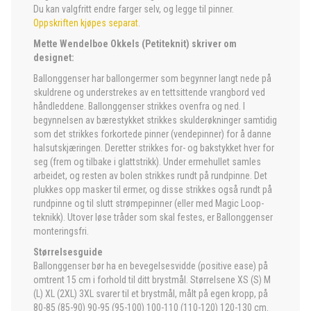
Du kan valgfritt endre farger selv, og legge til pinner.
Oppskriften kjøpes separat
.
Mette Wendelboe Okkels (Petiteknit) skriver om
designet:
Ballonggenser har ballongermer som begynner langt nede på
skuldrene og understrekes av en tettsittende vrangbord ved
håndleddene. Ballonggenser strikkes ovenfra og ned. I
begynnelsen av bærestykket strikkes skulderøkninger samtidig
som det strikkes forkortede pinner (vendepinner) for å danne
halsutskjæringen. Deretter strikkes for- og bakstykket hver for
seg (frem og tilbake i glattstrikk). Under ermehullet samles
arbeidet, og resten av bolen strikkes rundt på rundpinne. Det
plukkes opp masker til ermer, og disse strikkes også rundt på
rundpinne og til slutt strømpepinner (eller med Magic Loop-
teknikk). Utover løse tråder som skal festes, er Ballonggenser
monteringsfri.
Størrelsesguide
Ballonggenser bør ha en bevegelsesvidde (positive ease) på
omtrent 15 cm i forhold til ditt brystmål. Størrelsene XS (S) M
(L) XL (2XL) 3XL svarer til et brystmål, målt på egen kropp, på
80-85 (85-90) 90-95 (95-100) 100-110 (110-120) 120-130 cm.