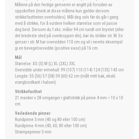
Målene på den ferdige genseren er angitt på forsiden av
oppskriften (merk at disse målene kun gjelder dersom
strikkefastheten overholdes). Mål deg selv før du går i gang
med å strikke, for å vurdere hvilken størrelse som vil passe
deg best. Dersom du f.eks. måler 94 cm rundt om brystet (eller
det bredeste sted på overkroppen din), bør du strikke str. M. En
genser i str. M har overvidden 110 cm og vil i nevnte eksempel
gi en bevegelsesvidde (positive ease) på 16 cm.
Mål
Størrelse: XS (S) M (L) XL (2XL) 3XL
Overvidde under ermehull: 99 (107) 110 (114) 124 (135) 143 cm
Lengde: 55 (56) 57 (58) 59 (60) 62 cm (målt mitt bak, ekskl.
vrangbordkant i halsen)
Strikkefasthet
21 masker x 28 omganger i glattstrikk på pinne 4 mm = 10 x 10
cm
Veiledende pinner
Rundpinne 3 mm (40 og 80 eller 100 cm)
Rundpinne 4 mm (40, 60, 80 eller 100 cm)
Strømpepinner 3 mm