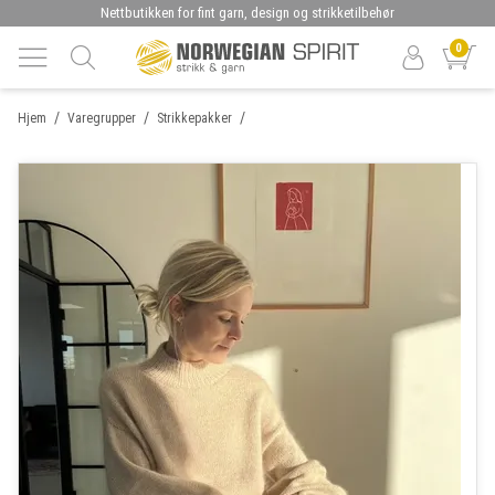
Nettbutikken for fint garn, design og strikketilbehør
0
/
/
/
Hjem
Varegrupper
Strikkepakker