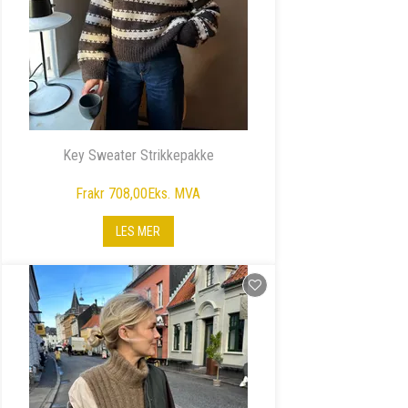
Key Sweater Strikkepakke
Fra
kr 708,00
Eks. MVA
LES MER