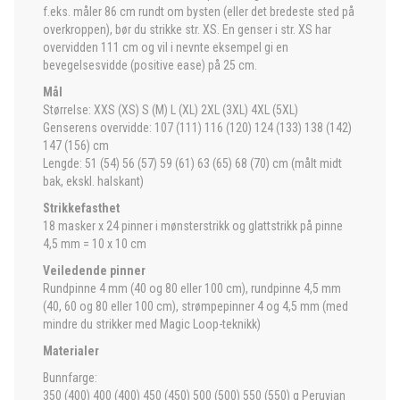
f.eks. måler 86 cm rundt om bysten (eller det bredeste sted på
overkroppen), bør du strikke str. XS. En genser i str. XS har
overvidden 111 cm og vil i nevnte eksempel gi en
bevegelsesvidde (positive ease) på 25 cm.
Mål
Størrelse: XXS (XS) S (M) L (XL) 2XL (3XL) 4XL (5XL)
Genserens overvidde: 107 (111) 116 (120) 124 (133) 138 (142)
147 (156) cm
Lengde: 51 (54) 56 (57) 59 (61) 63 (65) 68 (70) cm (målt midt
bak, ekskl. halskant)
Strikkefasthet
18 masker x 24 pinner i mønsterstrikk og glattstrikk på pinne
4,5 mm = 10 x 10 cm
Veiledende pinner
Rundpinne 4 mm (40 og 80 eller 100 cm), rundpinne 4,5 mm
(40, 60 og 80 eller 100 cm), strømpepinner 4 og 4,5 mm (med
mindre du strikker med Magic Loop-teknikk)
Materialer
Bunnfarge:
350 (400) 400 (400) 450 (450) 500 (500) 550 (550) g Peruvian