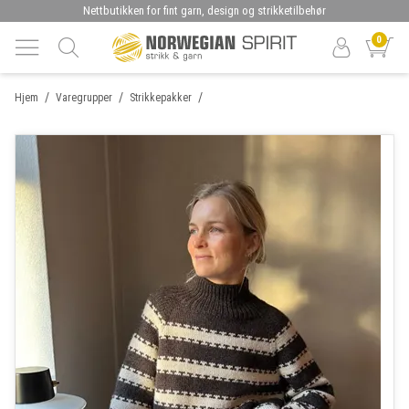
Nettbutikken for fint garn, design og strikketilbehør
0
/
/
/
Hjem
Varegrupper
Strikkepakker