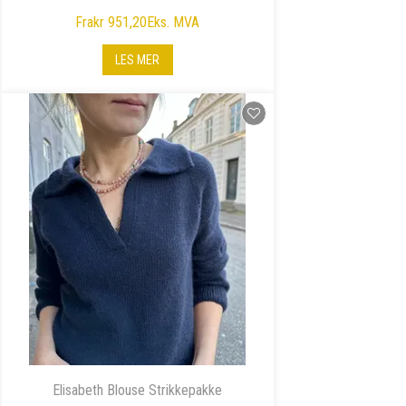
Fra
kr 951,20
Eks. MVA
LES MER
Elisabeth Blouse Strikkepakke