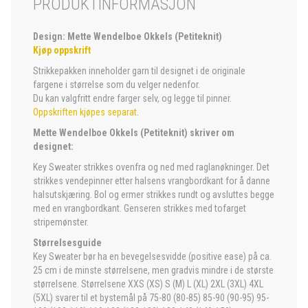
PRODUKTINFORMASJON
Design: Mette Wendelboe Okkels (Petiteknit)
Kjøp oppskrift
Strikkepakken inneholder garn til designet i de originale
fargene i størrelse som du velger nedenfor.
Du kan valgfritt endre farger selv, og legge til pinner.
Oppskriften kjøpes separat
.
Mette Wendelboe Okkels (Petiteknit) skriver om
designet:
Key Sweater strikkes ovenfra og ned med raglanøkninger. Det
strikkes vendepinner etter halsens vrangbordkant for å danne
halsutskjæring. Bol og ermer strikkes rundt og avsluttes begge
med en vrangbordkant. Genseren strikkes med tofarget
stripemønster.
Størrelsesguide
Key Sweater bør ha en bevegelsesvidde (positive ease) på ca.
25 cm i de minste størrelsene, men gradvis mindre i de største
størrelsene. Størrelsene XXS (XS) S (M) L (XL) 2XL (3XL) 4XL
(5XL) svarer til et bystemål på 75-80 (80-85) 85-90 (90-95) 95-