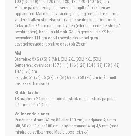
100 (100-110) 110-120 (120-130) 130-140 (140-150) cm.
Målene på den ferdige genseren er angitt på forsiden av
oppskriften. Mål deg selv før du går i gang med å strikke, for å
vurdere hvilken størrelse som vil passe deg best. Dersom du
f.eks. måler 86 cm rundt om bysten (eller det bredeste sted på
overkroppen), bør du strikke str. XS. En genser i str. XS har
overvidden 111 cm og vil i nevnte eksempel gi en
bevegelsesvidde (positive ease) på 25 cm.
Mål
Størrelse: XXS (XS) S (M) L (XL) 2XL (3XL) 4XL (5XL)
Genserens overvidde: 107 (111) 116 (120) 124 (133) 138 (142)
147 (156) cm
Lengde: 51 (54) 56 (57) 59 (61) 63 (65) 68 (70) cm (målt midt
bak, ekskl. halskant)
Strikkefasthet
18 masker x 24 pinner i mønsterstrikk og glattstrikk på pinne
4,5 mm = 10 x 10 cm
Veiledende pinner
Rundpinne 4 mm (40 og 80 eller 100 cm), rundpinne 4,5 mm
(40, 60 og 80 eller 100 cm), strømpepinner 4 og 4,5 mm (med
mindre du strikker med Magic Loop-teknikk)