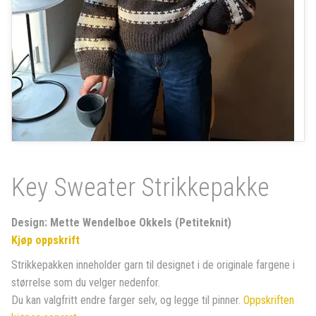
Key Sweater Strikkepakke
Design: Mette Wendelboe Okkels (Petiteknit)
Kjøp oppskrift
Strikkepakken inneholder garn til designet i de originale fargene i
størrelse som du velger nedenfor.
Du kan valgfritt endre farger selv, og legge til pinner.
Oppskriften