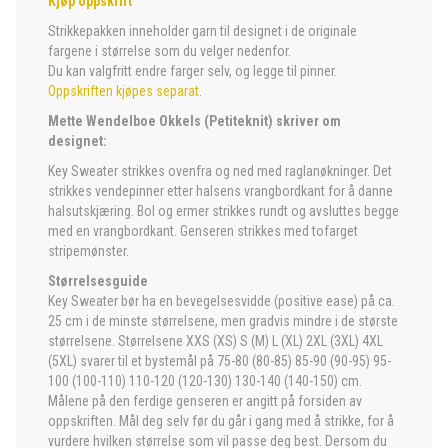
Kjøp oppskrift
Strikkepakken inneholder garn til designet i de originale
fargene i størrelse som du velger nedenfor.
Du kan valgfritt endre farger selv, og legge til pinner.
Oppskriften kjøpes separat
.
Mette Wendelboe Okkels (Petiteknit) skriver om
designet:
Key Sweater strikkes ovenfra og ned med raglanøkninger. Det
strikkes vendepinner etter halsens vrangbordkant for å danne
halsutskjæring. Bol og ermer strikkes rundt og avsluttes begge
med en vrangbordkant. Genseren strikkes med tofarget
stripemønster.
Størrelsesguide
Key Sweater bør ha en bevegelsesvidde (positive ease) på ca.
25 cm i de minste størrelsene, men gradvis mindre i de største
størrelsene. Størrelsene XXS (XS) S (M) L (XL) 2XL (3XL) 4XL
(5XL) svarer til et bystemål på 75-80 (80-85) 85-90 (90-95) 95-
100 (100-110) 110-120 (120-130) 130-140 (140-150) cm.
Målene på den ferdige genseren er angitt på forsiden av
oppskriften. Mål deg selv før du går i gang med å strikke, for å
vurdere hvilken størrelse som vil passe deg best. Dersom du