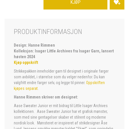
KJØP
PRODUKTINFORMASJON
Design: Hanne Rimmen
Kolleksjon: Isager Little Archives fra Isager Garn, lansert
høsten 2024
Kjøp oppskrift
Strikkepakken inneholder garn til designet i originale farger
som avbildet, i størrelse som du velger nedenfor. Du kan
valgfritt endre farger selv, og legge til pinner.
Oppskriften
kjøpes separat
.
Hanne Rimmen skriver om designet:
Aase Sweater Junior er mit bidrag til Little Isager Archives
kollektionen. Aase Sweater Junior har et grafisk mønster,
som med sine gentagelser skaber et stilrent og moderne
nordisk look. Mønsteret er inspireret af strikdesigner Åse
Lund Jensens smukke mønster kaldet ”Skæl”, som oprindelig