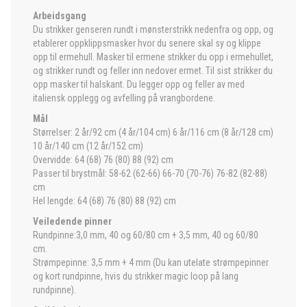
Arbeidsgang
Du strikker genseren rundt i mønsterstrikk nedenfra og opp, og
etablerer oppklippsmasker hvor du senere skal sy og klippe
opp til ermehull. Masker til ermene strikker du opp i ermehullet,
og strikker rundt og feller inn nedover ermet. Til sist strikker du
opp masker til halskant. Du legger opp og feller av med
italiensk opplegg og avfelling på vrangbordene.
Mål
Størrelser: 2 år/92 cm (4 år/104 cm) 6 år/116 cm (8 år/128 cm)
10 år/140 cm (12 år/152 cm)
Overvidde: 64 (68) 76 (80) 88 (92) cm
Passer til brystmål: 58-62 (62-66) 66-70 (70-76) 76-82 (82-88)
cm
Hel lengde: 64 (68) 76 (80) 88 (92) cm
Veiledende pinner
Rundpinne:3,0 mm, 40 og 60/80 cm + 3,5 mm, 40 og 60/80
cm.
Strømpepinne: 3,5 mm + 4 mm (Du kan utelate strømpepinner
og kort rundpinne, hvis du strikker magic loop på lang
rundpinne).