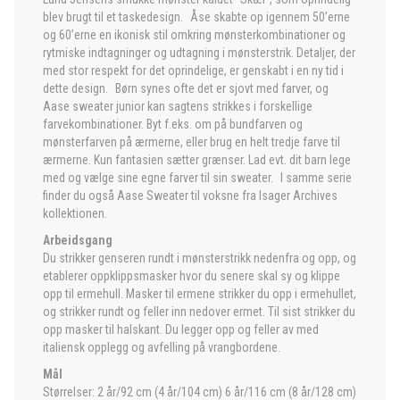
blev brugt til et taskedesign. Åse skabte op igennem 50’erne
og 60’erne en ikonisk stil omkring mønsterkombinationer og
rytmiske indtagninger og udtagning i mønsterstrik. Detaljer, der
med stor respekt for det oprindelige, er genskabt i en ny tid i
dette design. Børn synes ofte det er sjovt med farver, og
Aase sweater junior kan sagtens strikkes i forskellige
farvekombinationer. Byt f.eks. om på bundfarven og
mønsterfarven på ærmerne, eller brug en helt tredje farve til
ærmerne. Kun fantasien sætter grænser. Lad evt. dit barn lege
med og vælge sine egne farver til sin sweater. I samme serie
finder du også Aase Sweater til voksne fra Isager Archives
kollektionen.
Arbeidsgang
Du strikker genseren rundt i mønsterstrikk nedenfra og opp, og
etablerer oppklippsmasker hvor du senere skal sy og klippe
opp til ermehull. Masker til ermene strikker du opp i ermehullet,
og strikker rundt og feller inn nedover ermet. Til sist strikker du
opp masker til halskant. Du legger opp og feller av med
italiensk opplegg og avfelling på vrangbordene.
Mål
Størrelser: 2 år/92 cm (4 år/104 cm) 6 år/116 cm (8 år/128 cm)