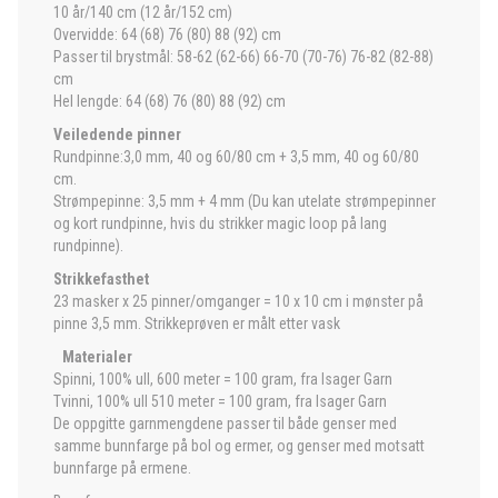
10 år/140 cm (12 år/152 cm)
Overvidde: 64 (68) 76 (80) 88 (92) cm
Passer til brystmål: 58-62 (62-66) 66-70 (70-76) 76-82 (82-88)
cm
Hel lengde: 64 (68) 76 (80) 88 (92) cm
Veiledende pinner
Rundpinne:3,0 mm, 40 og 60/80 cm + 3,5 mm, 40 og 60/80
cm.
Strømpepinne: 3,5 mm + 4 mm (Du kan utelate strømpepinner
og kort rundpinne, hvis du strikker magic loop på lang
rundpinne).
Strikkefasthet
23 masker x 25 pinner/omganger = 10 x 10 cm i mønster på
pinne 3,5 mm. Strikkeprøven er målt etter vask
Materialer
Spinni, 100% ull, 600 meter = 100 gram, fra Isager Garn
Tvinni, 100% ull 510 meter = 100 gram, fra Isager Garn
De oppgitte garnmengdene passer til både genser med
samme bunnfarge på bol og ermer, og genser med motsatt
bunnfarge på ermene.