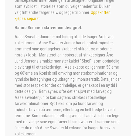
Strikkepakken inneholder garn til designet i originale farger
som avbildet, i størrelse som du velger nedenfor. Du kan
valgfritt endre farger selv, og legge til pinner.
Oppskriften
kjøpes separat
.
Hanne Rimmen skriver om designet:
Aase Sweater Junior er mit bidrag til Little Isager Archives
kollektionen. Aase Sweater Junior har et grafisk mønster,
som med sine gentagelser skaber et stilrent og moderne
nordisk look. Mønsteret er inspireret af strikdesigner Åse
Lund Jensens smukke mønster kaldet ”Skæl”, som oprindelig
blev brugt til et taskedesign. Åse skabte op igennem 50’erne
og 60’erne en ikonisk stil omkring mønsterkombinationer og
rytmiske indtagninger og udtagning i mønsterstrik. Detaljer, der
med stor respekt for det oprindelige, er genskabt i en ny tid i
dette design. Børn synes ofte det er sjovt med farver, og
Aase sweater junior kan sagtens strikkes i forskellige
farvekombinationer. Byt f.eks. om på bundfarven og
mønsterfarven på ærmerne, eller brug en helt tredje farve til
ærmerne. Kun fantasien sætter grænser. Lad evt. dit barn lege
med og vælge sine egne farver til sin sweater. I samme serie
finder du også Aase Sweater til voksne fra Isager Archives
kollektionen.