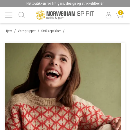
Nettbutikken for fint garn, design og strikketilbehør
0
/
/
/
Hjem
Varegrupper
Strikkepakker