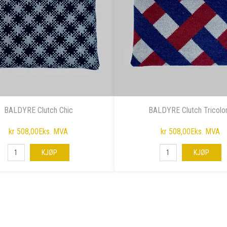
BALDYRE Clutch Chic
BALDYRE Clutch Tricolo
kr 508,00
Eks. MVA
kr 508,00
Eks. MVA
KJØP
KJØP