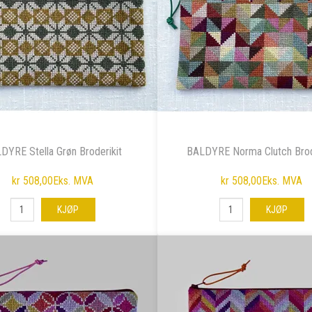
DYRE Stella Grøn Broderikit
BALDYRE Norma Clutch Brod
kr 508,00
Eks. MVA
kr 508,00
Eks. MVA
KJØP
KJØP