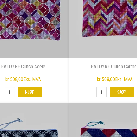
BALDYRE Clutch Adele
BALDYRE Clutch Carme
kr 508,00
Eks. MVA
kr 508,00
Eks. MVA
KJØP
KJØP