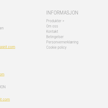
INFORMASJON
Produkter >
Om oss
nen
Kontakt
Betingelser
Personvernerklæring
pirit.com
Cookie policy
com
JON
it.com