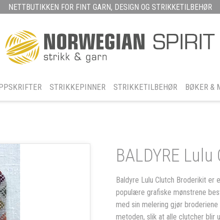
NETTBUTIKKEN FOR FINT GARN, DESIGN OG STRIKKETILBEHØR
PPSKRIFTER
STRIKKEPINNER
STRIKKETILBEHØR
BØKER & 
BALDYRE Lulu C
Baldyre Lulu Clutch Broderikit er 
populære grafiske mønstrene best
med sin melering gjør broderiene 
metoden, slik at alle clutcher blir 