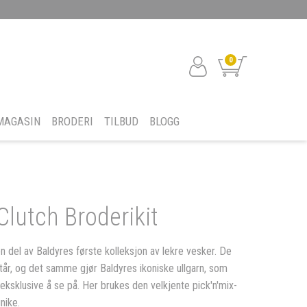
0
MAGASIN
BRODERI
TILBUD
BLOGG
lutch Broderikit
en del av Baldyres første kolleksjon av lekre vesker. De
år, og det samme gjør Baldyres ikoniske ullgarn, som
eksklusive å se på. Her brukes den velkjente pick'n'mix-
unike.