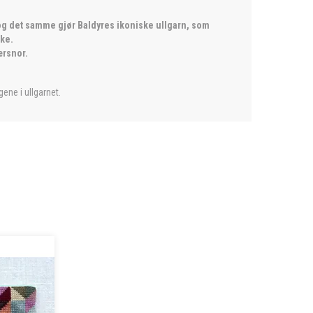
 og det samme gjør Baldyres ikoniske ullgarn, som
ike.
ærsnor.
ene i ullgarnet.