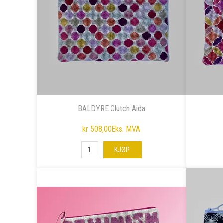
BALDYRE Clutch Aida
kr 508,00
Eks. MVA
KJØP