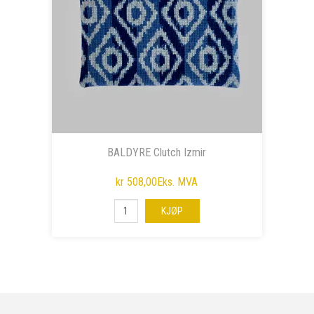
BALDYRE Clutch Izmir
kr 508,00
Eks. MVA
KJØP