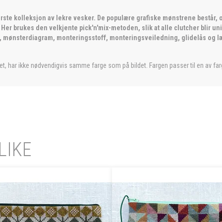
første kolleksjon av lekre vesker. De populære grafiske mønstrene består,
er brukes den velkjente pick'n'mix-metoden, slik at alle clutcher blir un
l, mønsterdiagram, monteringsstoff, monteringsveiledning, glidelås og l
et, har ikke nødvendigvis samme farge som på bildet. Fargen passer til en av farg
LIKE