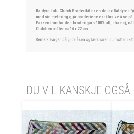
Baldyre Lulu Clutch Broderikit er en del av Baldyres 
med sin melering gjør broderiene eksklusive å se på. H
Pakken inneholder: broderigarn 100% ull, stramaj, nå
Clutchen måler ca 14 x 22 cm
Bemerk: Fargen på glidelåsen og lærsnoren du mottar i kitt
DU VIL KANSKJE OGSÅ 