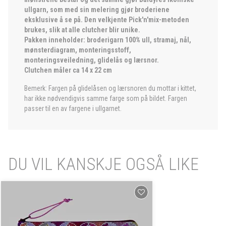
ullgarn, som med sin melering gjør broderiene
eksklusive å se på. Den velkjente Pick'n'mix-metoden
brukes, slik at alle clutcher blir unike.
Pakken inneholder: broderigarn 100% ull, stramaj, nål,
mønsterdiagram, monteringsstoff,
monteringsveiledning, glidelås og lærsnor.
Clutchen måler ca 14 x 22 cm
Bemerk: Fargen på glidelåsen og lærsnoren du mottar i kittet,
har ikke nødvendigvis samme farge som på bildet. Fargen
passer til en av fargene i ullgarnet.
DU VIL KANSKJE OGSÅ LIKE