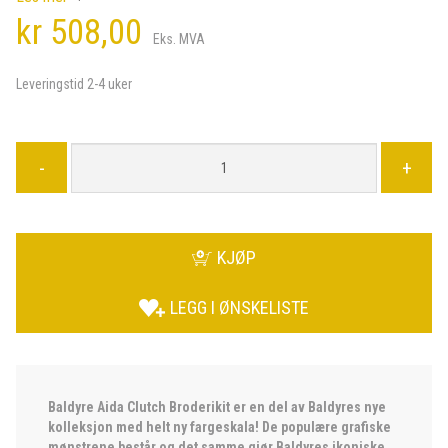
kr 508,00
Eks. MVA
Leveringstid 2-4 uker
-
+
KJØP
LEGG I ØNSKELISTE
Baldyre Aida Clutch Broderikit er en del av Baldyres nye
kolleksjon med helt ny fargeskala! De populære grafiske
mønstrene består og det samme gjør Baldyres ikoniske