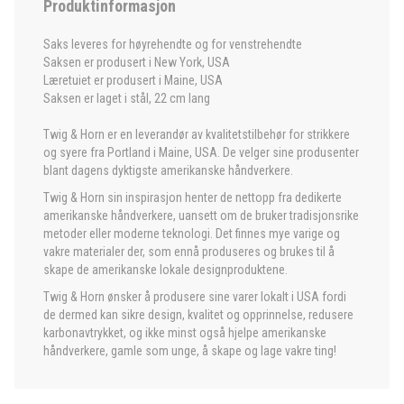
Produktinformasjon
Saks leveres for høyrehendte og for venstrehendte
Saksen er produsert i New York, USA
Læretuiet er produsert i Maine, USA
Saksen er laget i stål, 22 cm lang
Twig & Horn er en leverandør av kvalitetstilbehør for strikkere
og syere fra Portland i Maine, USA. De velger sine produsenter
blant dagens dyktigste amerikanske håndverkere.
Twig & Horn sin inspirasjon henter de nettopp fra dedikerte
amerikanske håndverkere, uansett om de bruker tradisjonsrike
metoder eller moderne teknologi. Det finnes mye varige og
vakre materialer der, som ennå produseres og brukes til å
skape de amerikanske lokale designproduktene.
Twig & Horn ønsker å produsere sine varer lokalt i USA fordi
de dermed kan sikre design, kvalitet og opprinnelse, redusere
karbonavtrykket, og ikke minst også hjelpe amerikanske
håndverkere, gamle som unge, å skape og lage vakre ting!