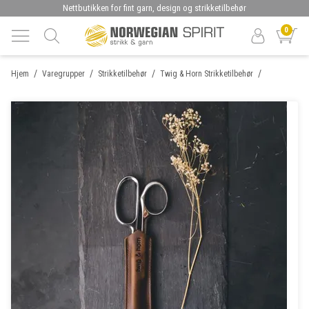
Nettbutikken for fint garn, design og strikketilbehør
0
/
/
/
/
Hjem
Varegrupper
Strikketilbehør
Twig & Horn Strikketilbehør