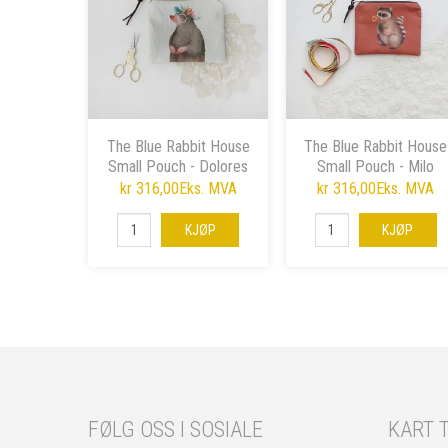
The Blue Rabbit House
The Blue Rabbit House
Small Pouch - Dolores
Small Pouch - Milo
Mole
Raccoon
kr 316,00
Eks. MVA
kr 316,00
Eks. MVA
KJØP
KJØP
FØLG OSS I SOSIALE
KART T