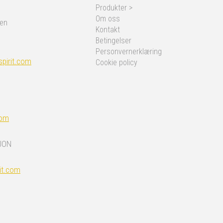
Produkter >
Om oss
nen
Kontakt
Betingelser
Personvernerklæring
pirit.com
Cookie policy
com
JON
it.com