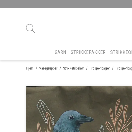
GARN
STRIKKEPAKKER
STRIKKEO
/
/
/
/
Hjem
Varegrupper
Strikketilbehør
Prosjektbager
Prosjektbag