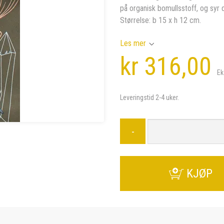
på organisk bomullsstoff, og syr 
Størrelse: b 15 x h 12 cm.
Les mer
kr 316,00
Ek
Leveringstid 2-4 uker.
-
KJØP