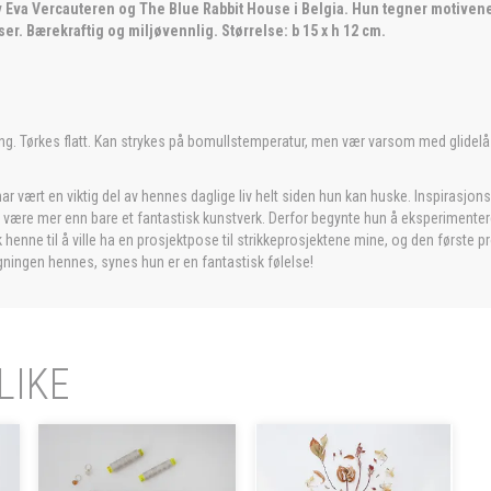
 av Eva Vercauteren og The Blue Rabbit House i Belgia. Hun tegner motivene 
ser. Bærekraftig og miljøvennlig. Størrelse: b 15 x h 12 cm.
g. Tørkes flatt. Kan strykes på bomullstemperatur, men vær varsom med glidelås
har vært en viktig del av hennes daglige liv helt siden hun kan huske. Inspira
an være mer enn bare et fantastisk kunstverk. Derfor begynte hun å eksperimentere
 henne til å ville ha en prosjektpose til strikkeprosjektene mine, og den første 
ningen hennes, synes hun er en fantastisk følelse!
LIKE