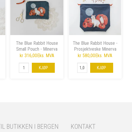
The Blue Rabbit House
The Blue Rabbit House -
Small Pouch - Minerva
Prosjektveske Minerva
Halloween Cat
Halloween Cat
kr 316,00
Eks. MVA
kr 580,00
Eks. MVA
KJØP
KJØP
IL BUTIKKEN I BERGEN
KONTAKT