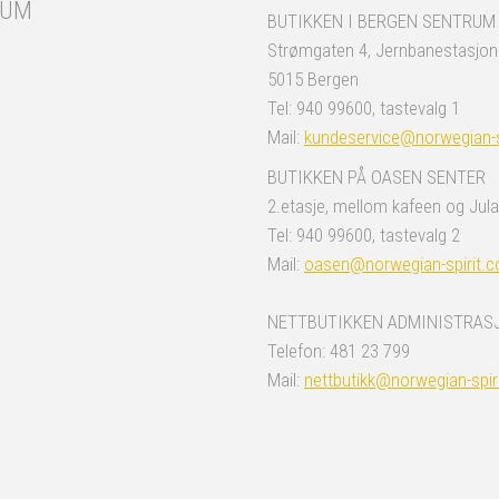
RUM
BUTIKKEN I BERGEN SENTRUM
Strømgaten 4, Jernbanestasjo
5015 Bergen
Tel: 940 99600, tastevalg 1
Mail:
kundeservice@norwegian-s
BUTIKKEN PÅ OASEN SENTER
2.etasje, mellom kafeen og Jula
Tel: 940 99600, tastevalg 2
Mail:
oasen@norwegian-spirit.
NETTBUTIKKEN ADMINISTRAS
Telefon: 481 23 799
Mail:
nettbutikk@norwegian-spir