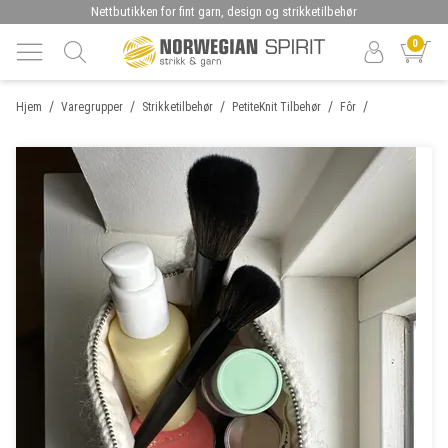
Nettbutikken for fint garn, design og strikketilbehør
0
/
/
/
/
/
Hjem
Varegrupper
Strikketilbehør
PetiteKnit Tilbehør
Fôr