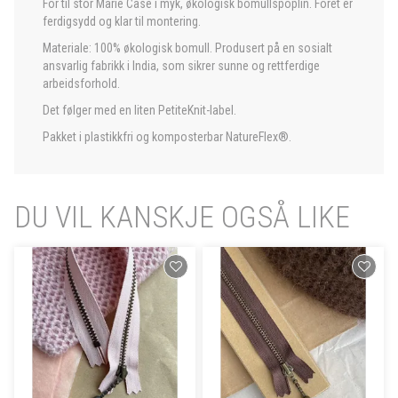
Fôr til stor Marie Case i myk, økologisk bomullspoplin. Fôret er
ferdigsydd og klar til montering.
Materiale: 100% økologisk bomull. Produsert på en sosialt
ansvarlig fabrikk i India, som sikrer sunne og rettferdige
arbeidsforhold.
Det følger med en liten PetiteKnit-label.
Pakket i plastikkfri og komposterbar NatureFlex®.
DU VIL KANSKJE OGSÅ LIKE