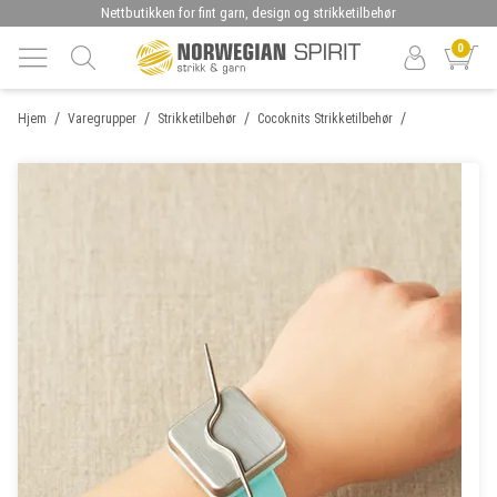
Nettbutikken for fint garn, design og strikketilbehør
0
/
/
/
/
Hjem
Varegrupper
Strikketilbehør
Cocoknits Strikketilbehør