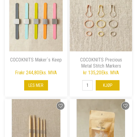
COCOKNITS Maker`s Keep
COCOKNITS Precious
Metal Stitch Markers
Fra
kr 244,80
Eks. MVA
kr 135,20
Eks. MVA
LES MER
KJØP