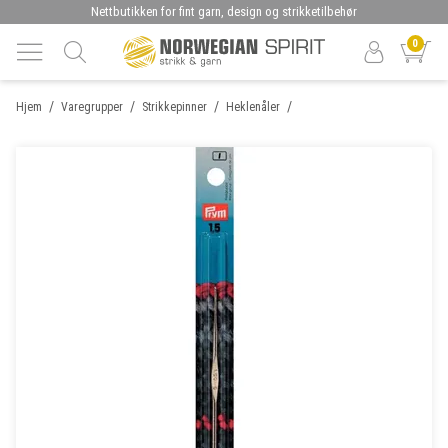
Nettbutikken for fint garn, design og strikketilbehør
0
/
/
/
/
Hjem
Varegrupper
Strikkepinner
Heklenåler