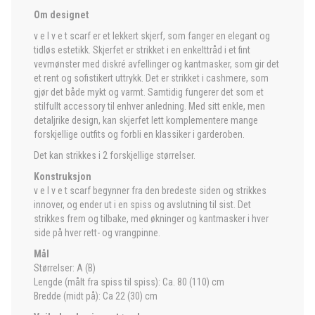
Om designet
v e l v e t scarf er et lekkert skjerf, som fanger en elegant og
tidløs estetikk. Skjerfet er strikket i en enkelttråd i et fint
vevmønster med diskré avfellinger og kantmasker, som gir det
et rent og sofistikert uttrykk. Det er strikket i cashmere, som
gjør det både mykt og varmt. Samtidig fungerer det som et
stilfullt accessory til enhver anledning. Med sitt enkle, men
detaljrike design, kan skjerfet lett komplementere mange
forskjellige outfits og forbli en klassiker i garderoben.
Det kan strikkes i 2 forskjellige størrelser.
Konstruksjon
v e l v e t scarf begynner fra den bredeste siden og strikkes
innover, og ender ut i en spiss og avslutning til sist. Det
strikkes frem og tilbake, med økninger og kantmasker i hver
side på hver rett- og vrangpinne.
Mål
Størrelser: A (B)
Lengde (målt fra spiss til spiss): Ca. 80 (110) cm
Bredde (midt på): Ca 22 (30) cm