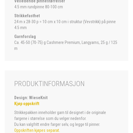
Veiledende pinnestørrelser
4.5 mm rundpinne 80-100 cm
Strikkefasthet
24 m x 28-30 p = 10 cm x 10 cm i struktur (Vevstrikk) på pinne
4.5 mm
Garnforslag
Ca. 45-50 (70-75) g Cashmere Premium, Langyarns, 25 g / 125
m
PRODUKTINFORMASJON
Design: WieseKnit
Kjøp oppskrift
Strikkepakken inneholder garn til designet i de originale
fargene i størrelse som du velger nedenfor.
Du kan valgfritt endre farger selv, og legge til pinner.
Oppskriften kjøpes separat
.