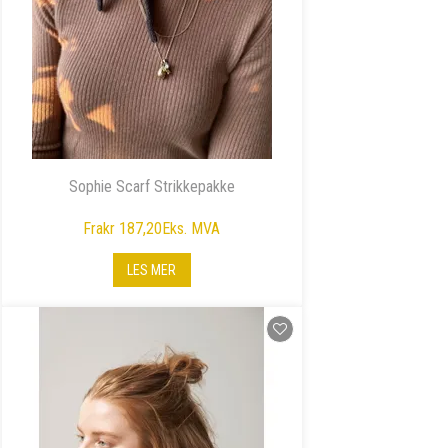
Sophie Scarf Strikkepakke
Fra
kr 187,20
Eks. MVA
LES MER