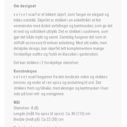
Om designet
v e l v e t scarf er et lekkert skjerf, som fanger en elegant og
tidløs estetikk. Skjerfet er strikket i en enkelttråd i et fint
vevmønster med diskré avfellinger og kantmasker, som gir det
et rent og sofistikert uttrykk. Det er strikket i cashmere, som
gjør det både mykt og varmt. Samtidig fungerer det som et
stilfullt accessory til enhver anledning. Med sitt enkle, men
detaljrike design, kan skjerfet lett komplementere mange
forskjellige outfits og forbli en klassiker i garderoben.
Det kan strikkes i 2 forskjellige størrelser.
Konstruksjon
v e l v e t scarf begynner fra den bredeste siden og strikkes
innover, og ender ut i en spiss og avslutning til sist. Det
strikkes frem og tilbake, med økninger og kantmasker i hver
side på hver rett- og vrangpinne.
Mål
Størrelser: A (B)
Lengde (målt fra spiss til spiss): Ca. 80 (110) cm
Bredde (midt på): Ca 22 (30) cm