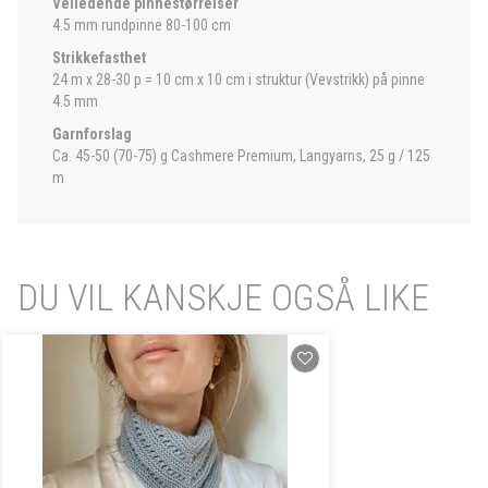
Veiledende pinnestørrelser
4.5 mm rundpinne 80-100 cm
Strikkefasthet
24 m x 28-30 p = 10 cm x 10 cm i struktur (Vevstrikk) på pinne
4.5 mm
Garnforslag
Ca. 45-50 (70-75) g Cashmere Premium, Langyarns, 25 g / 125
m
DU VIL KANSKJE OGSÅ LIKE