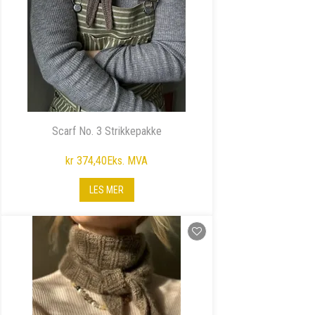
Scarf No. 3 Strikkepakke
kr 374,40
Eks. MVA
LES MER