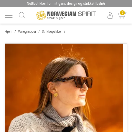
Nettbutikken for fint garn, design og strikketilbehør
0
/
/
/
Hjem
Varegrupper
Strikkepakker