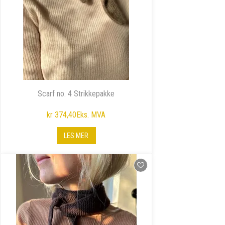
Scarf no. 4 Strikkepakke
kr 374,40
Eks. MVA
LES MER