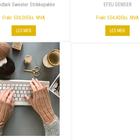
dlark Sweater Strikkepakke
EFEU GENSER
Fra
kr 504,00
Eks. MVA
Fra
kr 554,40
Eks. MVA
LES MER
LES MER