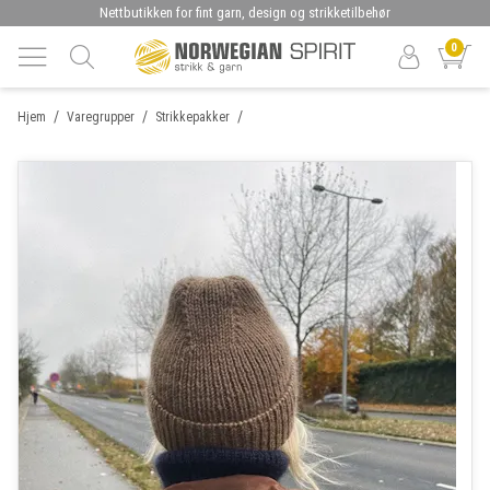
Nettbutikken for fint garn, design og strikketilbehør
0
/
/
/
Hjem
Varegrupper
Strikkepakker