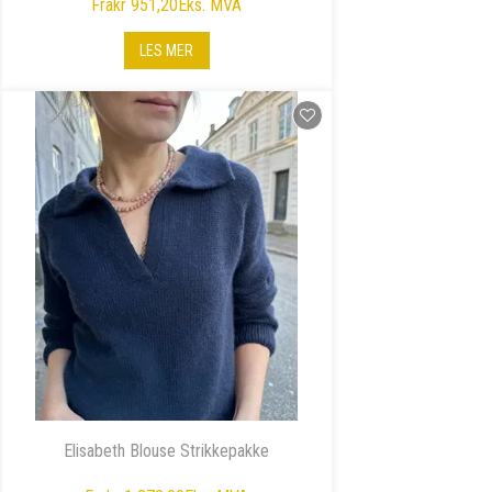
Fra
kr 951,20
Eks. MVA
LES MER
Elisabeth Blouse Strikkepakke