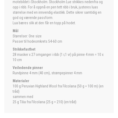
motebildet i Stockholm. Stockholm Lue strikkes nedenfra og
opp i ribb. For å oppnå en pen tett ribb i bruk, justeres luas
størrelse med en innvendig elastikk. Dette sikrer samtidig en
god og værende passform.
Lua bæres slik at den får en topp på hodet.
Mål
Størrelser: One size
Passer til hodeomkrets 54-60 cm
Strikkefasthet
28 masker x 27 omganger i ribb (1 r,1 vr) på pinne 4 mm = 10 x
10 cm
Veiledende pinner
Rundpinne 4 mm (40 cm), strømpepinner 4 mm
Materialer
100 g Peruvian Highland Wool fra Filcolana (50 g = 100 m) (en
tråd)
sammen med
25 g Tilia fra Filcolana (25 g = 210) (en tråd)