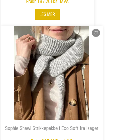
Fra
kr 187,20
Eks. MVA
LES MER
Sophie Shawl Strikkepakke i Eco Soft fra Isager