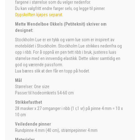
fargene i størrelse som du velger nedenfor.
Du kan valgfritt endre farger selv, og legge til pinner.
Oppskriften kjøpes separat
.
Mette Wendelboe Okkels (Petiteknit) skriver om
designet:
Stockholm Lue er en tykk og varm lue som er inspirert av
motebildet i Stockholm. Stockholm Lue strikkes nedenfra og
opp i ribb. For å oppnå en pen tett ribb i bruk, justeres luas
størrelse med en innvendig elastikk. Dette sikrer samtidig en
god og værende passform.
Lua bæres slik at den får en topp på hodet.
Mål
Størrelser: One size
Passer til hodeomkrets 54-60 cm
Strikkefasthet
28 masker x 27 omganger i ribb (1 r,1 vr) på pinne 4 mm = 10 x
10 cm
Veiledende pinner
Rundpinne 4 mm (40 cm), strømpepinner 4 mm
Materialer