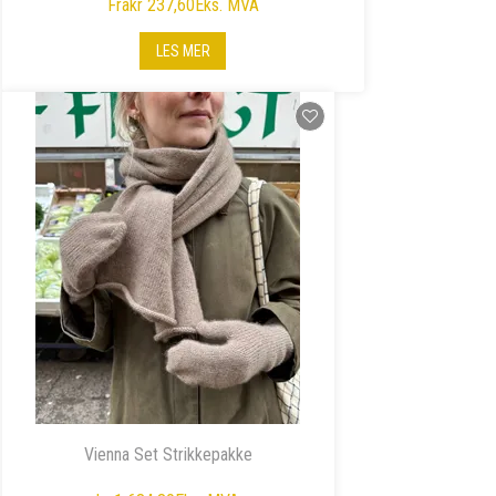
Fra
kr 237,60
Eks. MVA
LES MER
Vienna Set Strikkepakke