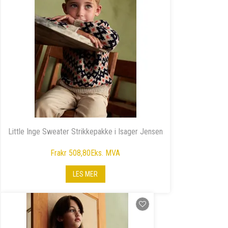
Little Inge Sweater Strikkepakke i Isager Jensen
Fra
kr 508,80
Eks. MVA
LES MER