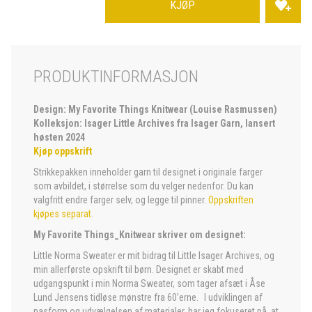
KJØP
PRODUKTINFORMASJON
Design: My Favorite Things Knitwear (Louise Rasmussen)
Kolleksjon: Isager Little Archives fra Isager Garn, lansert
høsten 2024
Kjøp oppskrift
Strikkepakken inneholder garn til designet i originale farger
som avbildet, i størrelse som du velger nedenfor. Du kan
valgfritt endre farger selv, og legge til pinner.
Oppskriften
kjøpes separat
.
My Favorite Things_Knitwear skriver om designet:
Little Norma Sweater er mit bidrag til Little Isager Archives, og
min allerførste opskrift til børn. Designet er skabt med
udgangspunkt i min Norma Sweater, som tager afsæt i Åse
Lund Jensens tidløse mønstre fra 60’erne. I udviklingen af
pasform og udvælgelsen af materialer, har jeg fokuseret på, at