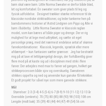
børn skal være børn. Little Norma Sweater er derfor både blød,
let og komfortabel. En sweater som giver plads til leg og
fysisk udfoldelse. Designet trækker stærke referencer til de
klassiske nordiske striktraditioner, og leder tankerne hen på
barndommens historier af Astrid Lindgren om Pippi og Alle vi
børn i Bulderby. Little Norma Sweater er klassisk raglan
model, som kan bæres af både piger og drenge. Der er rig
mulighed for at lege med udtrykket, og sætte sit eget
personlige præg, med det nærmest endeløse antal af skønne
farvekombinationer. Klassisk, legende, sprælsk eller mere
afdæmpet – kun fantasien sætter grænser. Jeg har bestræbt
mig på at lave et lettilgængeligt design, der forhåbentlig giver
flere mod på at kaste sig ud i disciplinen med strik i flere
farver. Der arbejdes med max to farver ad gangen, hvilket gør
strikkeprocessen både sjov og overskuelig. Sweateren
strikkes oppefra og ned og anvender kun ganske få teknikker.
Et godt projekt for såvel nye som mere garvede strikkere.
Mål
Størrelser: 2-3 (3-4) 4-5 (5-6) 6-7 (8-9) 9-10 (11-12) 12-13 år
Overvidde (omkrets): 70 (75) 80 (85) 88 (93) 98 (103) 108 cm
Lengde (midt bak): 35 (39) 40 (44) 44 (47) 49 (54) 56 cm