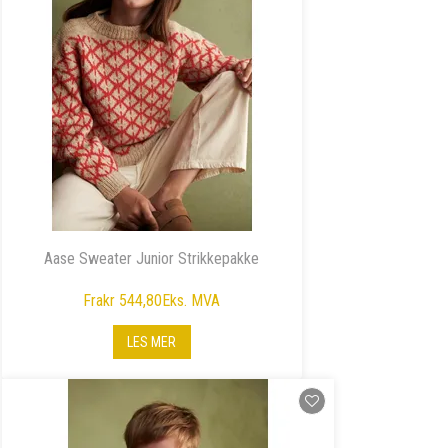
Aase Sweater Junior Strikkepakke
Fra
kr 544,80
Eks. MVA
LES MER