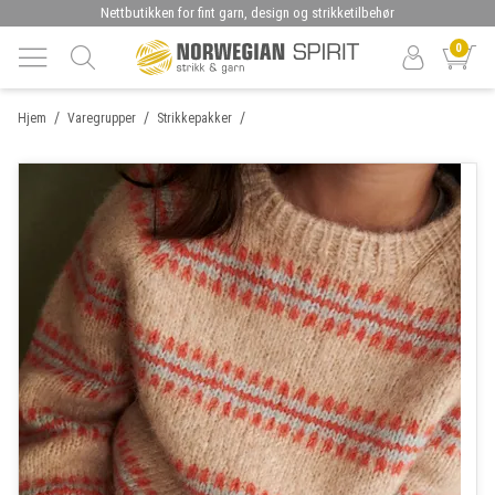
Nettbutikken for fint garn, design og strikketilbehør
0
/
/
/
Hjem
Varegrupper
Strikkepakker