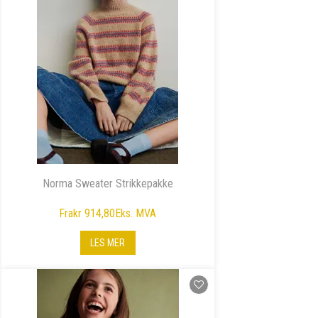
Norma Sweater Strikkepakke
Fra
kr 914,80
Eks. MVA
LES MER