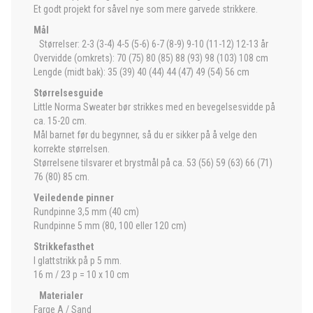
Et godt projekt for såvel nye som mere garvede strikkere.
Mål
Størrelser: 2-3 (3-4) 4-5 (5-6) 6-7 (8-9) 9-10 (11-12) 12-13 år
Overvidde (omkrets): 70 (75) 80 (85) 88 (93) 98 (103) 108 cm
Lengde (midt bak): 35 (39) 40 (44) 44 (47) 49 (54) 56 cm
Størrelsesguide
Little Norma Sweater bør strikkes med en bevegelsesvidde på
ca. 15-20 cm.
Mål barnet før du begynner, så du er sikker på å velge den
korrekte størrelsen.
Størrelsene tilsvarer et brystmål på ca. 53 (56) 59 (63) 66 (71)
76 (80) 85 cm.
Veiledende pinner
Rundpinne 3,5 mm (40 cm)
Rundpinne 5 mm (80, 100 eller 120 cm)
Strikkefasthet
I glattstrikk på p 5 mm.
16 m / 23 p = 10 x 10 cm
Materialer
Farge A / Sand