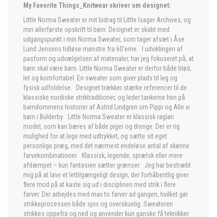
My Favorite Things_Knitwear skriver om designet:
Little Norma Sweater er mit bidrag til Little Isager Archives, og
min allerførste opskrift til børn. Designet er skabt med
udgangspunkt i min Norma Sweater, som tager afsæt i Åse
Lund Jensens tidløse mønstre fra 60’erne. I udviklingen af
pasform og udvælgelsen af materialer, har jeg fokuseret på, at
børn skal være børn. Little Norma Sweater er derfor både blød,
let og komfortabel. En sweater som giver plads til leg og
fysisk udfoldelse. Designet trækker stærke referencer til de
klassiske nordiske striktraditioner, og leder tankerne hen på
barndommens historier af Astrid Lindgren om Pippi og Alle vi
børn i Bulderby. Little Norma Sweater er klassisk raglan
model, som kan bæres af både piger og drenge. Der er rig
mulighed for at lege med udtrykket, og sætte sit eget
personlige præg, med det nærmest endeløse antal af skønne
farvekombinationer. Klassisk, legende, sprælsk eller mere
afdæmpet – kun fantasien sætter grænser. Jeg har bestræbt
mig på at lave et lettilgængeligt design, der forhåbentlig giver
flere mod på at kaste sig ud i disciplinen med strik i flere
farver. Der arbejdes med max to farver ad gangen, hvilket gør
strikkeprocessen både sjov og overskuelig. Sweateren
strikkes oppefra og ned og anvender kun ganske få teknikker.