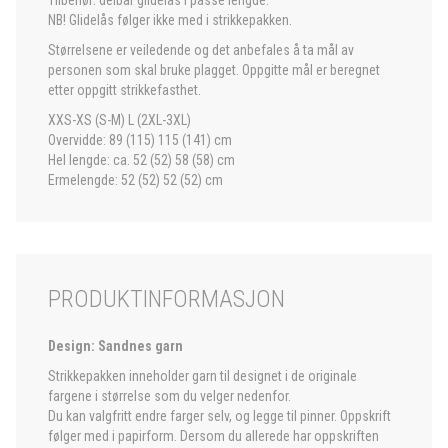
Tilbehør: delbar glidelås i passe lengde.
NB! Glidelås følger ikke med i strikkepakken.
Størrelsene er veiledende og det anbefales å ta mål av
personen som skal bruke plagget. Oppgitte mål er beregnet
etter oppgitt strikkefasthet.
XXS-XS (S-M) L (2XL-3XL)
Overvidde: 89 (115) 115 (141) cm
Hel lengde: ca. 52 (52) 58 (58) cm
Ermelengde: 52 (52) 52 (52) cm
PRODUKTINFORMASJON
Design: Sandnes garn
Strikkepakken inneholder garn til designet i de originale
fargene i størrelse som du velger nedenfor.
Du kan valgfritt endre farger selv, og legge til pinner. Oppskrift
følger med i papirform. Dersom du allerede har oppskriften