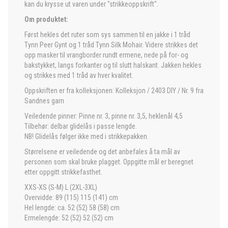
kan du krysse ut varen under "strikkeoppskrift".
Om produktet:
Først hekles det ruter som sys sammen til en jakke i 1 tråd
Tynn Peer Gynt og 1 tråd Tynn Silk Mohair. Videre strikkes det
opp masker til vrangborder rundt ermene, nede på for- og
bakstykket, langs forkanter og til slutt halskant. Jakken hekles
og strikkes med 1 tråd av hver kvalitet.
Oppskriften er fra kolleksjonen: Kolleksjon / 2403 DIY / Nr. 9 fra
Sandnes garn
Veiledende pinner: Pinne nr. 3, pinne nr. 3,5, heklenål 4,5
Tilbehør: delbar glidelås i passe lengde.
NB! Glidelås følger ikke med i strikkepakken.
Størrelsene er veiledende og det anbefales å ta mål av
personen som skal bruke plagget. Oppgitte mål er beregnet
etter oppgitt strikkefasthet.
XXS-XS (S-M) L (2XL-3XL)
Overvidde: 89 (115) 115 (141) cm
Hel lengde: ca. 52 (52) 58 (58) cm
Ermelengde: 52 (52) 52 (52) cm