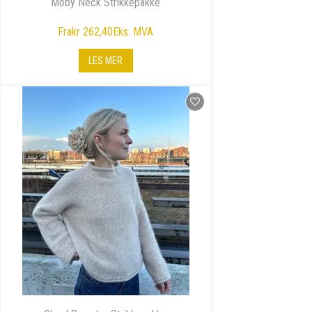
Moby Neck Strikkepakke
Fra
kr 262,40
Eks. MVA
LES MER