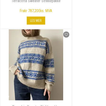
Terracotta Sweater Strikkepakke
Fra
kr 787,20
Eks. MVA
LES MER