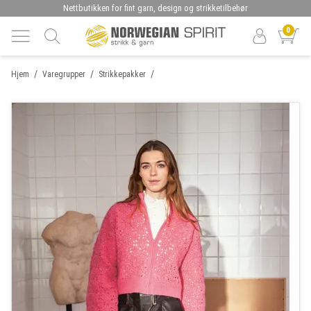
Nettbutikken for fint garn, design og strikketilbehør
0
/
/
/
Hjem
Varegrupper
Strikkepakker