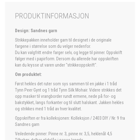
PRODUKTINFORMASJON
Design: Sandnes garn
Strikkepakken inneholder garn til designet i de originale
fargene i størrelse som du velger nedenfor.
Du kan valgfritt endre farger selv, og legge til pinner. Oppskrift
følger med i papirform. Dersom du allerede har oppskriften
kan du krysse ut varen under "strikkeoppskrift".
Om produktet:
Først hekles det ruter som sys sammen til en jakke i 1 tråd
Tynn Peer Gynt og 1 tråd Tynn Silk Mohair. Videre strikkes det
opp masker til vrangborder rundt ermene, nede på for- og
bakstykket, langs forkanter og til slutt halskant. Jakken hekles
og strikkes med 1 tråd av hver kvalitet.
Oppskriften er fra kolleksjonen: Kolleksjon / 2403 DIY / Nr. 9 fra
Sandnes garn
Veiledende pinner: Pinne nr. 3, pinne nr. 3,5, heklenål 4,5