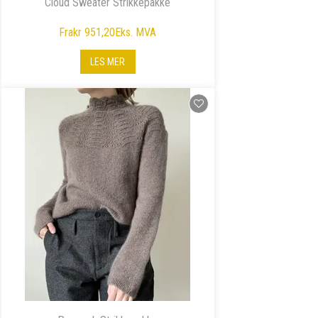
Cloud Sweater Strikkepakke
Fra
kr 951,20
Eks. MVA
LES MER