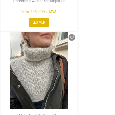
Porcelain Sweater Strikkepakke
Fra
kr 656,00
Eks. MVA
LES MER