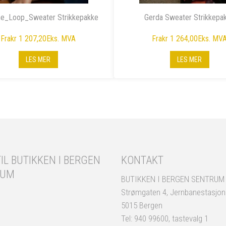
e_Loop_Sweater Strikkepakke
Gerda Sweater Strikkepa
Fra
kr 1 207,20
Eks. MVA
Fra
kr 1 264,00
Eks. MV
LES MER
LES MER
IL BUTIKKEN I BERGEN
KONTAKT
RUM
BUTIKKEN I BERGEN SENTRUM
Strømgaten 4, Jernbanestasjo
5015 Bergen
Tel: 940 99600, tastevalg 1