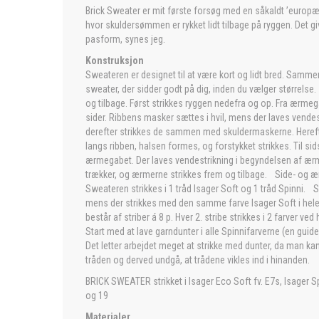
Brick Sweater er mit første forsøg med en såkaldt ’europæi
hvor skuldersømmen er rykket lidt tilbage på ryggen. Det giv
pasform, synes jeg.
Konstruksjon
Sweateren er designet til at være kort og lidt bred. Sam
sweater, der sidder godt på dig, inden du vælger størrels
og tilbage. Først strikkes ryggen nedefra og op. Fra ærmega
sider. Ribbens masker sættes i hvil, mens der laves vendes
derefter strikkes de sammen med skuldermaskerne. Hereft
langs ribben, halsen formes, og forstykket strikkes. Til sid
ærmegabet. Der laves vendestrikning i begyndelsen af ær
trækker, og ærmerne strikkes frem og tilbage. Side- 
Sweateren strikkes i 1 tråd Isager Soft og 1 tråd Spinni. S
mens der strikkes med den samme farve Isager Soft i hel
består af striber á 8 p. Hver 2. stribe strikkes i 2 farver v
Start med at lave garndunter i alle Spinnifarverne (en guide h
Det letter arbejdet meget at strikke med dunter, da man ka
tråden og derved undgå, at trådene vikles ind i hinanden.
BRICK SWEATER strikket i Isager Eco Soft fv. E7s, Isager Sp
og 19
Materialer