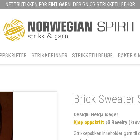
NETTBUTIKKEN FOR FINT GARN, DESIGN OG STRIKKETILBEHØR
PPSKRIFTER
STRIKKEPINNER
STRIKKETILBEHØR
BØKER & 
Brick Sweater 
Design: Helga Isager
Kjøp oppskrift
på Ravelry (krev
Strikkepakken inneholder garn til 