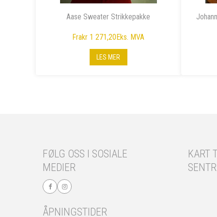
Aase Sweater Strikkepakke
Johann
Fra
kr 1 271,20
Eks. MVA
LES MER
FØLG OSS I SOSIALE
KART T
MEDIER
SENT
ÅPNINGSTIDER