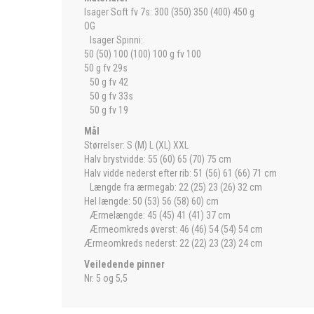
Isager Soft fv 7s: 300 (350) 350 (400) 450 g
OG
Isager Spinni:
50 (50) 100 (100) 100 g fv 100
50 g fv 29s
50 g fv 42
50 g fv 33s
50 g fv 19
Mål
Størrelser: S (M) L (XL) XXL
Halv brystvidde: 55 (60) 65 (70) 75 cm
Halv vidde nederst efter rib: 51 (56) 61 (66) 71 cm
Længde fra ærmegab: 22 (25) 23 (26) 32 cm
Hel længde: 50 (53) 56 (58) 60) cm
Ærmelængde: 45 (45) 41 (41) 37 cm
Ærmeomkreds øverst: 46 (46) 54 (54) 54 cm
Ærmeomkreds nederst: 22 (22) 23 (23) 24 cm
Veiledende pinner
Nr. 5 og 5,5