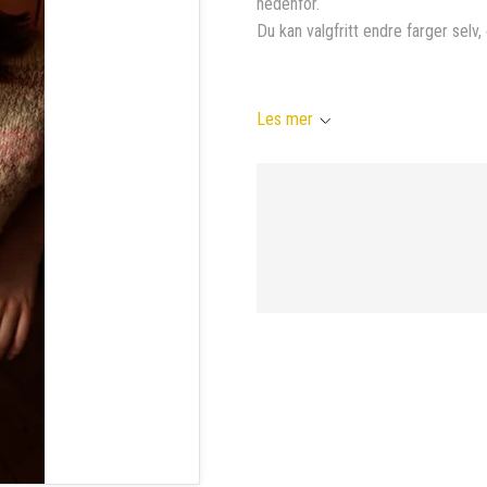
nedenfor.
Du kan valgfritt endre farger selv, 
Les mer