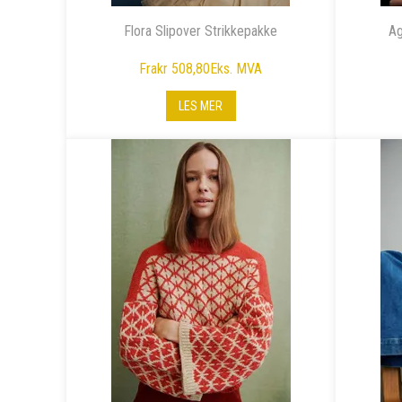
Flora Slipover Strikkepakke
Ag
Fra
kr 508,80
Eks. MVA
LES MER