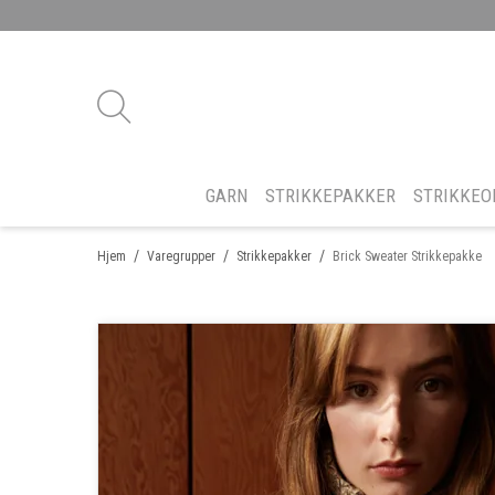
GARN
STRIKKEPAKKER
STRIKKEO
/
/
/
Hjem
Varegrupper
Strikkepakker
Brick Sweater Strikkepakke