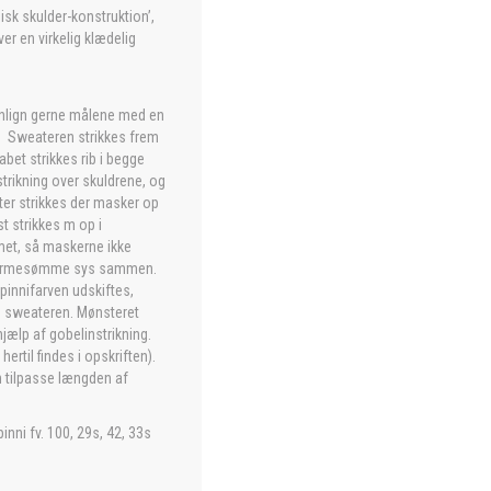
sk skulder-konstruktion’,
er en virkelig klædelig
menlign gerne målene med en
e. Sweateren strikkes frem
bet strikkes rib i begge
trikning over skuldrene, og
er strikkes der masker op
st strikkes m op i
met, så maskerne ikke
og ærmesømme sys sammen.
pinnifarven udskiftes,
e sweateren. Mønsteret
ed hjælp af gobelinstrikning.
ertil findes i opskriften).
n tilpasse længden af
inni fv. 100, 29s, 42, 33s