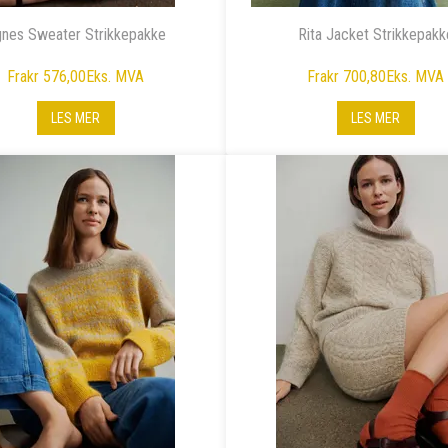
nes Sweater Strikkepakke
Rita Jacket Strikkepakk
Fra
kr 576,00
Eks. MVA
Fra
kr 700,80
Eks. MVA
LES MER
LES MER