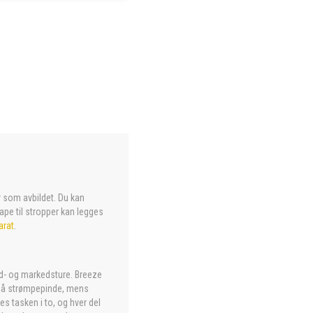
er som avbildet. Du kan
ape til
stropper
kan legges
arat
.
nd- og markedsture. Breeze
s på strømpepinde, mens
es tasken i to, og hver del