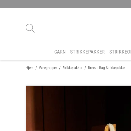
GARN
STRIKKEPAKKER
STRIKKEO
/
/
/
Hjem
Varegrupper
Strikkepakker
Breeze Bag Strikkepakke