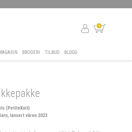
0
MAGASIN
BRODERI
TILBUD
BLOGG
ikkepakke
s (PetiteKnit)
Garn, lansert våren 2023