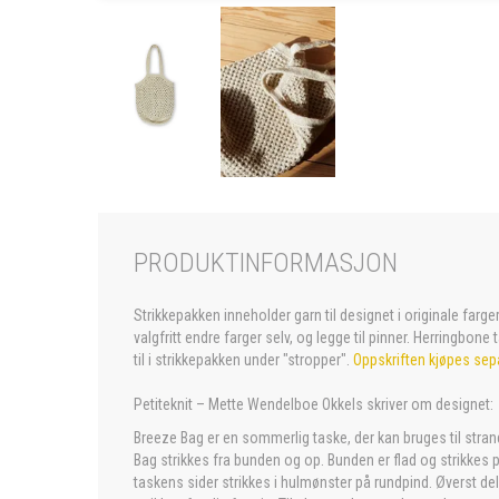
PRODUKTINFORMASJON
Strikkepakken inneholder garn til designet i originale farg
valgfritt endre farger selv, og legge til pinner. Herringbone t
til i strikkepakken under "stropper".
Oppskriften kjøpes sep
Petiteknit – Mette Wendelboe Okkels skriver om designet:
Breeze Bag er en sommerlig taske, der kan bruges til stra
Bag strikkes fra bunden og op. Bunden er flad og strikke
taskens sider strikkes i hulmønster på rundpind. Øverst del