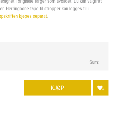
esignet i originale farger som avbildet. Du kan valgfritt
er. Herringbone tape til stropper kan legges til i
pskriften kjøpes separat
.
Sum:
KJØP