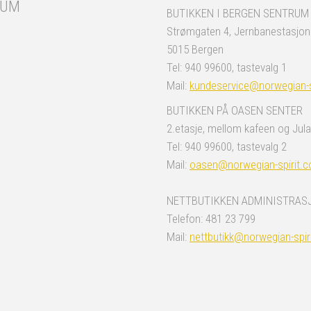
RUM
BUTIKKEN I BERGEN SENTRUM
Strømgaten 4, Jernbanestasjo
5015 Bergen
Tel: 940 99600, tastevalg 1
Mail:
kundeservice@norwegian-s
BUTIKKEN PÅ OASEN SENTER
2.etasje, mellom kafeen og Jula
Tel: 940 99600, tastevalg 2
Mail:
oasen@norwegian-spirit.
NETTBUTIKKEN ADMINISTRAS
Telefon: 481 23 799
Mail:
nettbutikk@norwegian-spir