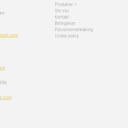
Produkter >
Om oss
nen
Kontakt
Betingelser
Personvernerklæring
pirit.com
Cookie policy
com
JON
it.com