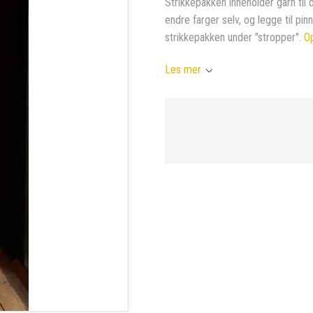
Strikkepakken inneholder garn til d
endre farger selv, og legge til pinn
strikkepakken under "stropper".
Op
Les mer