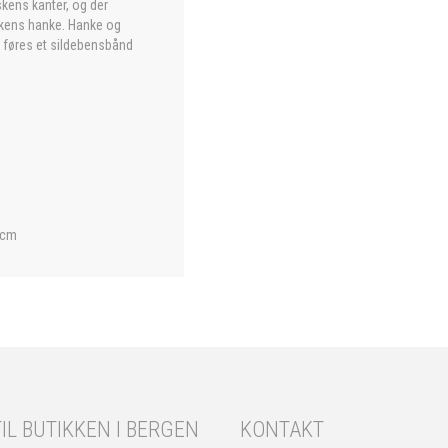
skens kanter, og der
askens hanke. Hanke og
 føres et sildebensbånd
 cm
IL BUTIKKEN I BERGEN
KONTAKT