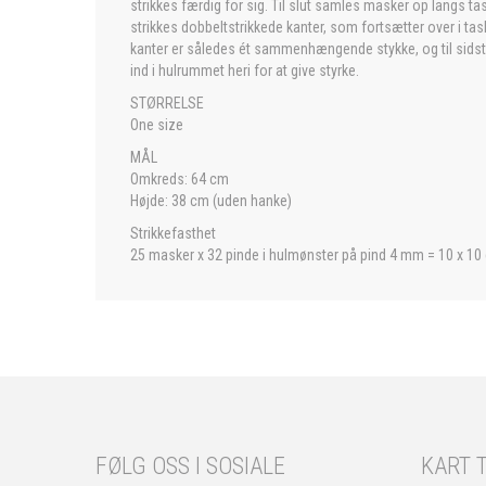
strikkes færdig for sig. Til slut samles masker op langs ta
strikkes dobbeltstrikkede kanter, som fortsætter over i t
kanter er således ét sammenhængende stykke, og til sidst
ind i hulrummet heri for at give styrke.
STØRRELSE
One size
MÅL
Omkreds: 64 cm
Højde: 38 cm (uden hanke)
Strikkefasthet
25 masker x 32 pinde i hulmønster på pind 4 mm = 10 x 10
FØLG OSS I SOSIALE
KART T