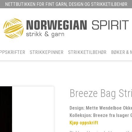
NETTBUTIKKEN FOR FINT GARN, DESIGN OG STRIKKETILBEHØR
PPSKRIFTER
STRIKKEPINNER
STRIKKETILBEHØR
BØKER & 
Breeze Bag Str
Design: Mette Wendelboe Okkel
Kolleksjon: Breeze fra Isager 
Kjøp oppskrift