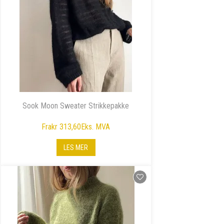
Sook Moon Sweater Strikkepakke
Fra
kr 313,60
Eks. MVA
LES MER