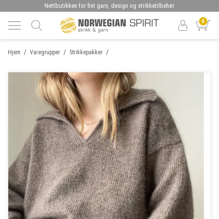
Nettbutikken for fint garn, design og strikketilbehør
0
/
/
/
Hjem
Varegrupper
Strikkepakker