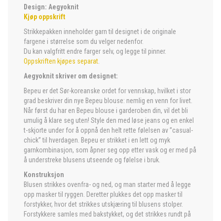
Design: Aegyoknit
Kjøp oppskrift
Strikkepakken inneholder garn til designet i de originale
fargene i størrelse som du velger nedenfor.
Du kan valgfritt endre farger selv, og legge til pinner.
Oppskriften kjøpes separat
.
Aegyoknit skriver om designet:
Bepeu er det Sør-koreanske ordet for vennskap, hvilket i stor
grad beskriver din nye Bepeu blouse: nemlig en venn for livet.
Når først du har en Bepeu blouse i garderoben din, vil det bli
umulig å klare seg uten! Style den med løse jeans og en enkel
t-skjorte under for å oppnå den helt rette følelsen av ”casual-
chick” til hverdagen. Bepeu er strikket i en lett og myk
garnkombinasjon, som åpner seg opp etter vask og er med på
å understreke blusens utseende og følelse i bruk.
Konstruksjon
Blusen strikkes ovenfra- og ned, og man starter med å legge
opp masker til ryggen. Deretter plukkes det opp masker til
forstykker, hvor det strikkes utskjæring til blusens stolper.
Forstykkere samles med bakstykket, og det strikkes rundt på