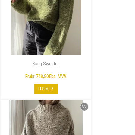
Sung Sweater
Fra
kr 748,80
Eks. MVA
LES MER