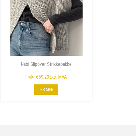
Nabi Slipover Strikkepakke
Fra
kr 659,20
Eks. MVA
LES MER