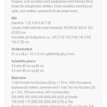
kroppen, som avsluttes med vendepinner med German Short
Rows før vrangborden strikkes. Ermer avsluttes med krysset
splitt, som strikkes speilvendt på det andre ermet.
Mål
Størrelse: 1 (2) 3 (4) 5 (6) 7 (8)
Lengde (målt midt bak under halskant): 58 (58) 60 (60) 61 (61)
63 (63) cm
Overvidde på ferdig bluse ca.: 100 (110) 120 (130) 140 (150)
160 (170) cm
Strikkefasthet
21 m x 28 p = 10 x 10 cm i glattstrikk på p 4 mm.
Anbefalte pinner
3.0 mm 40 cm og 80 cm
4.0 mm 40 cm og 80 cm
Materialer
1 tråd Pernilla fra Filcolana (50 gr = 175 m, 100% Peruviansk
høylandsull) strikkes sammen med 1 tråd Tilia fra Filcolana (25
gr = 210, 70% kid mohair, 30% morbærsilke)
350 (400) 450 (500) 550 (600) 600 (650) g Pernilla
150 (150) 175 (200) 225 (250) 250 (275) g Tilia
Blusen på bildene er strikket i Pernilla frg. 973 og Tilia frg. 354.