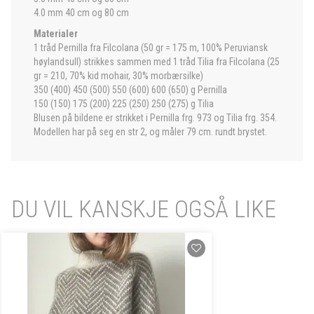
4.0 mm 40 cm og 80 cm
Materialer
1 tråd Pernilla fra Filcolana (50 gr = 175 m, 100% Peruviansk
høylandsull) strikkes sammen med 1 tråd Tilia fra Filcolana (25
gr = 210, 70% kid mohair, 30% morbærsilke)
350 (400) 450 (500) 550 (600) 600 (650) g Pernilla
150 (150) 175 (200) 225 (250) 250 (275) g Tilia
Blusen på bildene er strikket i Pernilla frg. 973 og Tilia frg. 354.
Modellen har på seg en str 2, og måler 79 cm. rundt brystet.
DU VIL KANSKJE OGSÅ LIKE