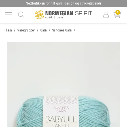
Nettbutikken for fint garn, design og strikketilbehør
0
/
/
/
/
Hjem
Varegrupper
Garn
Sandnes Garn