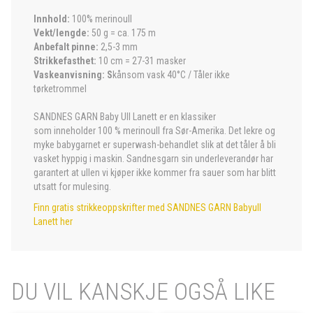
Innhold:
100% merinoull
Vekt/lengde:
50 g = ca. 175 m
Anbefalt pinne:
2,5-3 mm
Strikkefasthet:
10 cm = 27-31 masker
Vaskeanvisning: S
kånsom vask 40°C / Tåler ikke
tørketrommel
SANDNES GARN Baby Ull Lanett er en klassiker
som inneholder 100 % merinoull fra Sør-Amerika. Det lekre og
myke babygarnet er superwash-behandlet slik at det tåler å bli
vasket hyppig i maskin. Sandnesgarn sin underleverandør har
garantert at ullen vi kjøper ikke kommer fra sauer som har blitt
utsatt for mulesing.
Finn gratis strikkeoppskrifter med SANDNES GARN Babyull
Lanett her
DU VIL KANSKJE OGSÅ LIKE