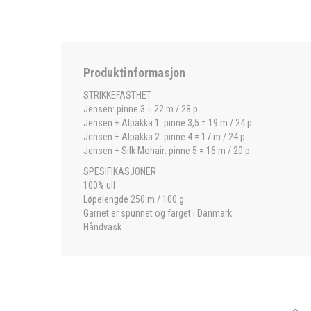
Produktinformasjon
STRIKKEFASTHET
Jensen: pinne 3 = 22 m / 28 p
Jensen + Alpakka 1: pinne 3,5 = 19 m / 24 p
Jensen + Alpakka 2: pinne 4 = 17 m / 24 p
Jensen + Silk Mohair: pinne 5 = 16 m / 20 p
SPESIFIKASJONER
100% ull
Løpelengde 250 m / 100 g
Garnet er spunnet og farget i Danmark
Håndvask