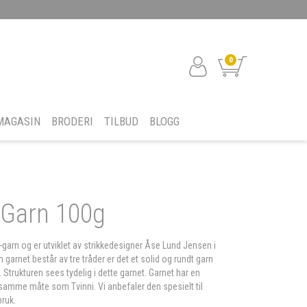
0
MAGASIN
BRODERI
TILBUD
BLOGG
Garn 100g
rn og er utviklet av strikkedesigner Åse Lund Jensen i
arnet består av tre tråder er det et solid og rundt garn
. Strukturen sees tydelig i dette garnet. Garnet har en
å samme måte som Tvinni. Vi anbefaler den spesielt til
bruk.