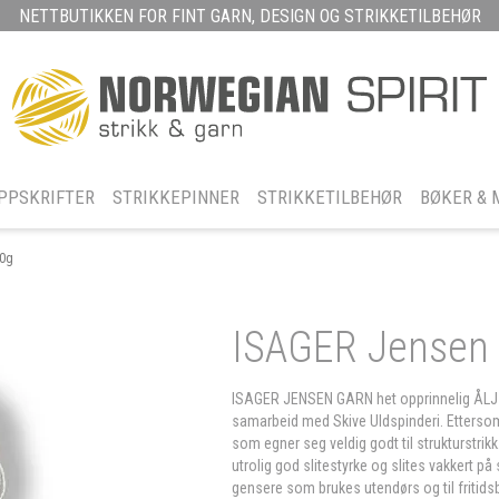
NETTBUTIKKEN FOR FINT GARN, DESIGN OG STRIKKETILBEHØR
PPSKRIFTER
STRIKKEPINNER
STRIKKETILBEHØR
BØKER & 
00g
ISAGER Jensen 
ISAGER JENSEN GARN het opprinnelig ÅLJ-ga
samarbeid med Skive Uldspinderi. Ettersom g
som egner seg veldig godt til strukturstrikk
utrolig god slitestyrke og slites vakkert p
gensere som brukes utendørs og til fritids