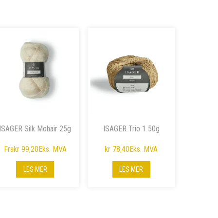
ISAGER Silk Mohair 25g
ISAGER Trio 1 50g
Fra
kr 99,20
Eks. MVA
kr 78,40
Eks. MVA
LES MER
LES MER