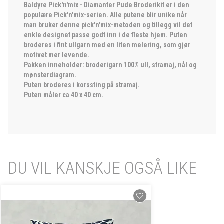
Baldyre Pick'n'mix - Diamanter Pude Broderikit er i den
populære Pick'n'mix-serien. Alle putene blir unike når
man bruker denne pick'n'mix-metoden og tillegg vil det
enkle designet passe godt inn i de fleste hjem. Puten
broderes i fint ullgarn med en liten melering, som gjør
motivet mer levende.
Pakken inneholder: broderigarn 100% ull, stramaj, nål og
mønsterdiagram.
Puten broderes i korssting på stramaj.
Puten måler ca 40 x 40 cm.
DU VIL KANSKJE OGSÅ LIKE