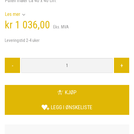
Puten måler ca 40 x 40 cm.
Les mer
kr 1 036,00
Eks. MVA
Leveringstid 2-4 uker
-
+
KJØP
LEGG I ØNSKELISTE