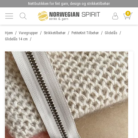
Nettbutikken for fint garn, design og strikketilbehør
0
/
/
/
/
/
Hjem
Varegrupper
Strikketilbehør
PetiteKnit Tilbehør
Glidelås
/
Glidelås 14 cm