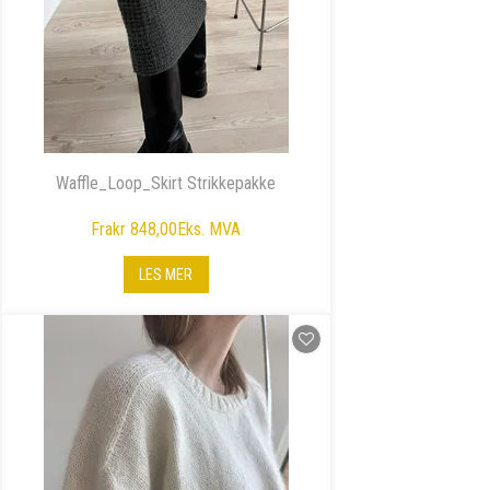
Waffle_Loop_Skirt Strikkepakke
Fra
kr 848,00
Eks. MVA
LES MER