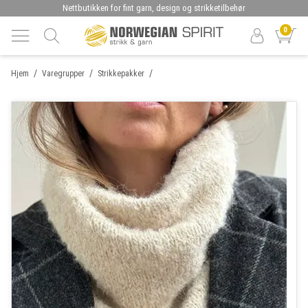
Nettbutikken for fint garn, design og strikketilbehør
0
/
/
/
Hjem
Varegrupper
Strikkepakker