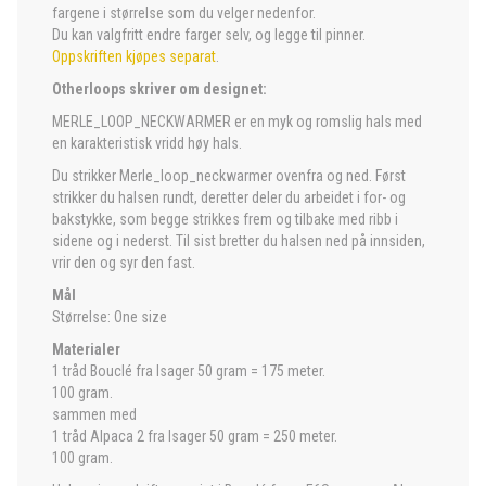
fargene i størrelse som du velger nedenfor.
Du kan valgfritt endre farger selv, og legge til pinner.
Oppskriften kjøpes separat
.
Otherloops skriver om designet:
MERLE_LOOP_NECKWARMER er en myk og romslig hals med
en karakteristisk vridd høy hals.
Du strikker Merle_loop_neckwarmer ovenfra og ned. Først
strikker du halsen rundt, deretter deler du arbeidet i for- og
bakstykke, som begge strikkes frem og tilbake med ribb i
sidene og i nederst. Til sist bretter du halsen ned på innsiden,
vrir den og syr den fast.
Mål
Størrelse: One size
Materialer
1 tråd Bouclé fra Isager 50 gram = 175 meter.
100 gram.
sammen med
1 tråd Alpaca 2 fra Isager 50 gram = 250 meter.
100 gram.