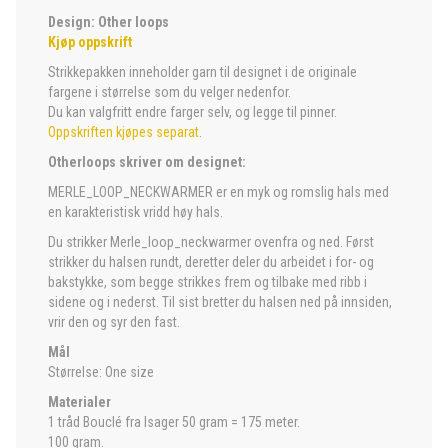
Design: Other loops
Kjøp oppskrift
Strikkepakken inneholder garn til designet i de originale
fargene i størrelse som du velger nedenfor.
Du kan valgfritt endre farger selv, og legge til pinner.
Oppskriften kjøpes separat
.
Otherloops skriver om designet:
MERLE_LOOP_NECKWARMER er en myk og romslig hals med
en karakteristisk vridd høy hals.
Du strikker Merle_loop_neckwarmer ovenfra og ned. Først
strikker du halsen rundt, deretter deler du arbeidet i for- og
bakstykke, som begge strikkes frem og tilbake med ribb i
sidene og i nederst. Til sist bretter du halsen ned på innsiden,
vrir den og syr den fast.
Mål
Størrelse: One size
Materialer
1 tråd Bouclé fra Isager 50 gram = 175 meter.
100 gram.