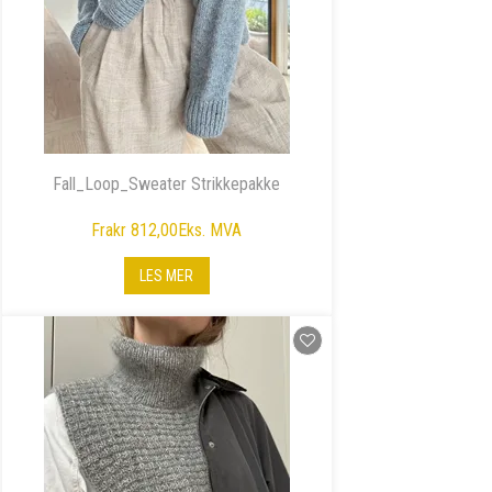
Fall_Loop_Sweater Strikkepakke
Fra
kr 812,00
Eks. MVA
LES MER