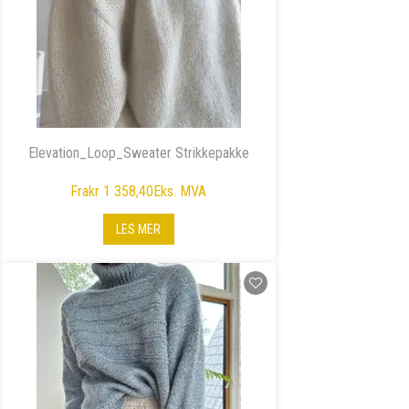
Elevation_Loop_Sweater Strikkepakke
Fra
kr 1 358,40
Eks. MVA
LES MER