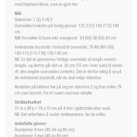
med Highland Wool, som er gjort her.
Mål
Størrelser: 1 (2) 3 (4) 5
Overvidde/omkrets på ferdig genser: 125 (137) 160 (172) 180
cm
Mål fra nakke til bunn inkl. vrangbord: 54 (56) 58 (60) 60 cm
Veiledende brystmål i forhold til overvidde: 70-80 (80-100)
100-115 (115-130) 130-145 cm
NB: En del av genserens ferdige overvidde vil inngå i ermets
lengde, og derfor går det ca. 30 cm (15 cm i hver side) til ermer
ift. den angitte overviddes omkrets. Det er derfor viktig å se på
de veiledende brystmål, når du skal velge størrelse.
Modellen på bildene har på seg en størrelse 2 og hun måler 79
cm over brystet, for et svært oversize uttrykk.
Strikkefasthet
21 m x 28 p = 10 x 10 cm på 4 mm i glattstrikk etter vask.
NB: Det anbefales å vaske strikkeprøven, før du måler.
Anbefalte pinner:
Rundpinne 4 mm (40, 60 og 80 cm)
Rundpinne 3 mm (40 og 80 cm)