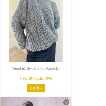
Woodlark Sweater Strikkepakke
Fra
kr 504,00
Eks. MVA
LES MER