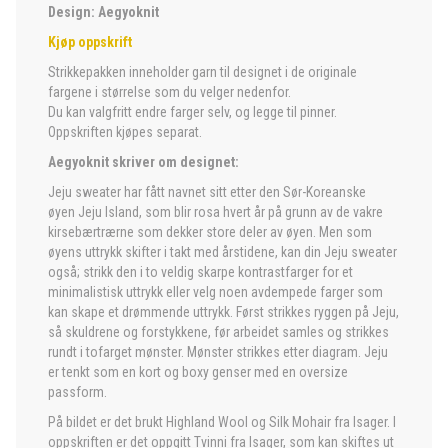
Design: Aegyoknit
Kjøp oppskrift
Strikkepakken inneholder garn til designet i de originale
fargene i størrelse som du velger nedenfor.
Du kan valgfritt endre farger selv, og legge til pinner.
Oppskriften kjøpes separat.
Aegyoknit skriver om designet:
Jeju sweater har fått navnet sitt etter den Sør-Koreanske
øyen Jeju Island, som blir rosa hvert år på grunn av de vakre
kirsebærtrærne som dekker store deler av øyen. Men som
øyens uttrykk skifter i takt med årstidene, kan din Jeju sweater
også; strikk den i to veldig skarpe kontrastfarger for et
minimalistisk uttrykk eller velg noen avdempede farger som
kan skape et drømmende uttrykk. Først strikkes ryggen på Jeju,
så skuldrene og forstykkene, før arbeidet samles og strikkes
rundt i tofarget mønster. Mønster strikkes etter diagram. Jeju
er tenkt som en kort og boxy genser med en oversize
passform.
På bildet er det brukt Highland Wool og Silk Mohair fra Isager. I
oppskriften er det oppgitt Tvinni fra Isager, som kan skiftes ut