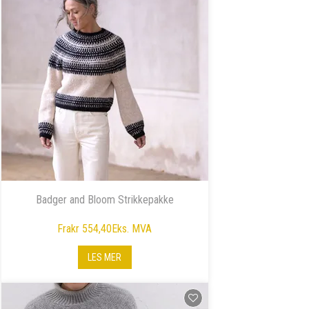
Badger and Bloom Strikkepakke
Fra
kr 554,40
Eks. MVA
LES MER