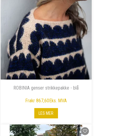
ROBINIA genser strikkepakke - blå
Fra
kr 867,60
Eks. MVA
LES MER