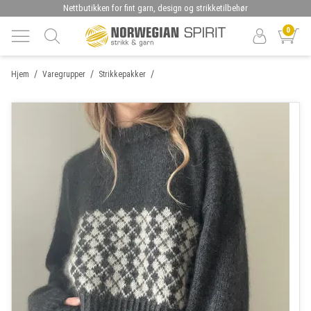
Nettbutikken for fint garn, design og strikketilbehør
0
/
/
/
Hjem
Varegrupper
Strikkepakker