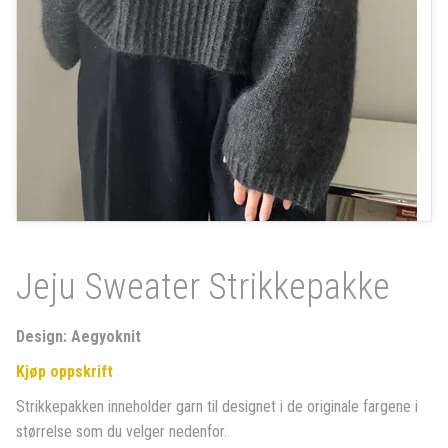
Jeju Sweater Strikkepakke
Design: Aegyoknit
Kjøp oppskrift
Strikkepakken inneholder garn til designet i de originale fargene i
størrelse som du velger nedenfor.