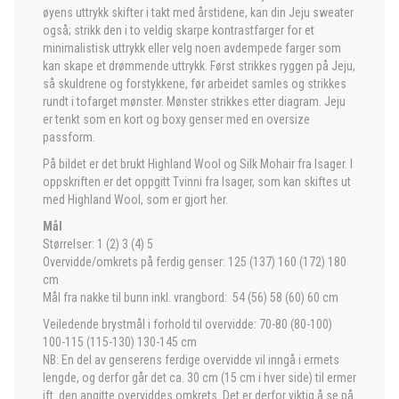
øyens uttrykk skifter i takt med årstidene, kan din Jeju sweater
også; strikk den i to veldig skarpe kontrastfarger for et
minimalistisk uttrykk eller velg noen avdempede farger som
kan skape et drømmende uttrykk. Først strikkes ryggen på Jeju,
så skuldrene og forstykkene, før arbeidet samles og strikkes
rundt i tofarget mønster. Mønster strikkes etter diagram. Jeju
er tenkt som en kort og boxy genser med en oversize
passform.
På bildet er det brukt Highland Wool og Silk Mohair fra Isager. I
oppskriften er det oppgitt Tvinni fra Isager, som kan skiftes ut
med Highland Wool, som er gjort her.
Mål
Størrelser: 1 (2) 3 (4) 5
Overvidde/omkrets på ferdig genser: 125 (137) 160 (172) 180
cm
Mål fra nakke til bunn inkl. vrangbord: 54 (56) 58 (60) 60 cm
Veiledende brystmål i forhold til overvidde: 70-80 (80-100)
100-115 (115-130) 130-145 cm
NB: En del av genserens ferdige overvidde vil inngå i ermets
lengde, og derfor går det ca. 30 cm (15 cm i hver side) til ermer
ift. den angitte overviddes omkrets. Det er derfor viktig å se på