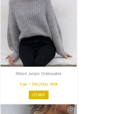
Ribbed Jumper Strikkepakke
Fra
kr 1 099,20
Eks. MVA
LES MER