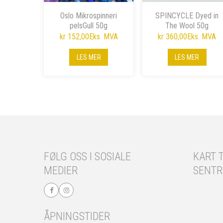
Oslo Mikrospinneri
SPINCYCLE Dyed in
pelsGull 50g
The Wool 50g
kr 152,00
Eks. MVA
kr 360,00
Eks. MVA
LES MER
LES MER
FØLG OSS I SOSIALE
KART T
MEDIER
SENT
ÅPNINGSTIDER