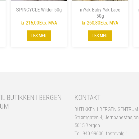
SPINCYCLE Wilder 50g
mYak Baby Yak Lace
50g
kr 216,00
Eks. MVA
kr 260,80
Eks. MVA
LES MER
LES MER
IL BUTIKKEN I BERGEN
KONTAKT
RUM
BUTIKKEN I BERGEN SENTRUM
Strømgaten 4, Jernbanestasjo
5015 Bergen
Tel: 940 99600, tastevalg 1