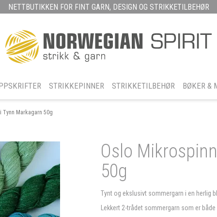
NETTBUTIKKEN FOR FINT GARN, DESIGN OG STRIKKETILBEHØR
PPSKRIFTER
STRIKKEPINNER
STRIKKETILBEHØR
BØKER & 
ri Tynn Markagarn 50g
Oslo Mikrospin
50g
Tynt og ekslusivt sommergarn i en herlig bla
Lekkert 2-trådet sommergarn som er både 