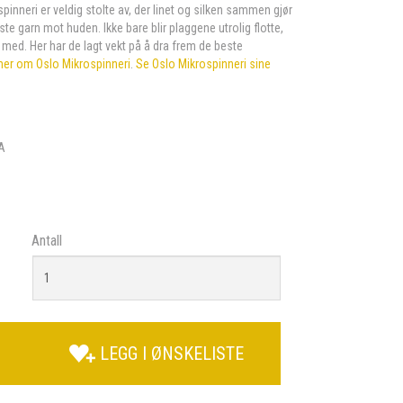
inneri er veldig stolte av, der linet og silken sammen gjør
te garn mot huden. Ikke bare blir plaggene utrolig flotte,
med. Her har de lagt vekt på å dra frem de beste
mer om Oslo Mikrospinneri
.
Se Oslo Mikrospinneri sine
A
Antall
LEGG I ØNSKELISTE