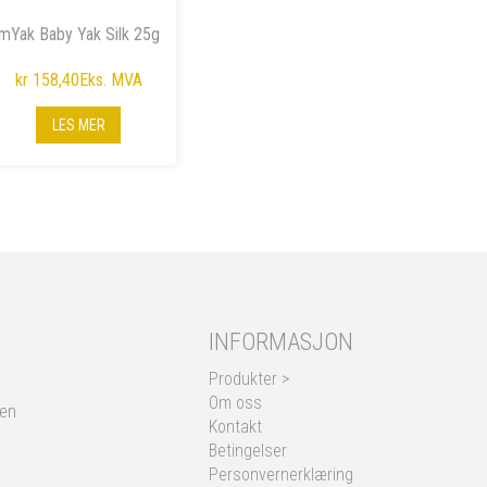
mYak Baby Yak Silk 25g
kr 158,40
Eks. MVA
LES MER
INFORMASJON
Produkter >
Om oss
nen
Kontakt
Betingelser
Personvernerklæring