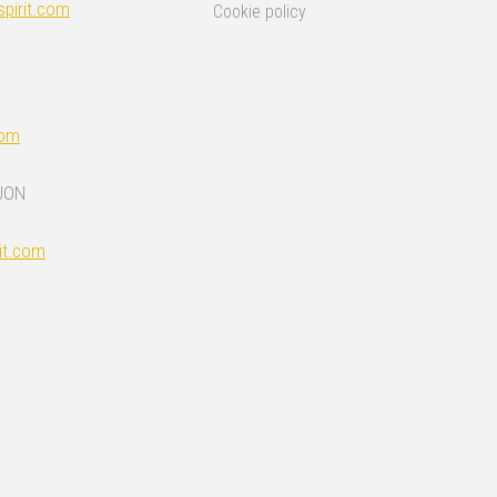
pirit.com
Cookie policy
com
JON
it.com