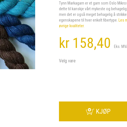
Tynn Markagarn er et garn som Oslo Mikrosp
dette til kanskje vårt mykeste og behageligs
men det er også meget behagelig å strikke 
egenskapene til hver enkelt fibertype.
Les 
øvrige kvaliteter.
kr 158,40
Eks. MV
Velg vare
KJØP