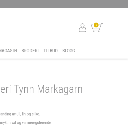
0
MAGASIN
BRODERI
TILBUD
BLOGG
neri Tynn Markagarn
nding av ull, lin og silke.
mykt, sval og varmeregulerende.