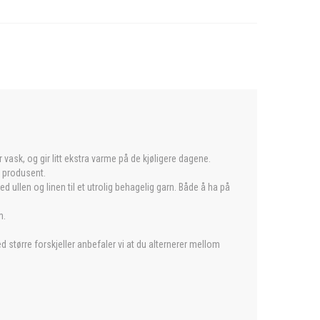
ask, og gir litt ekstra varme på de kjøligere dagene.
k produsent.
 ullen og linen til et utrolig behagelig garn. Både å ha på
m.
Ved større forskjeller anbefaler vi at du alternerer mellom