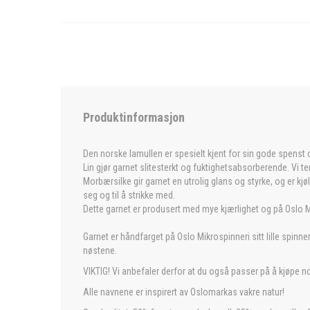
Produktinformasjon
Den norske lamullen er spesielt kjent for sin gode spenst 
Lin gjør garnet slitesterkt og fuktighetsabsorberende. Vi ten
Morbærsilke gir garnet en utrolig glans og styrke, og er kjø
seg og til å strikke med.
Dette garnet er produsert med mye kjærlighet og på Oslo Mi
Garnet er håndfarget på Oslo Mikrospinneri sitt lille spinneri
nøstene.
VIKTIG! Vi anbefaler derfor at du også passer på å kjøpe nok
Alle navnene er inspirert av Oslomarkas vakre natur!