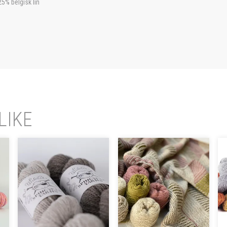
25% belgisk lin
LIKE