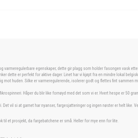
og varmeregulerbare egenskaper, dette gir plagg som holder fasongen vask etter v
ker dette er perfekt for aktive dager. Linet har vi kjøpt fra en mindre lokal belgis
lig mot huden. Silke er varmeregulerende, isolerer godt og flettes fint sammen med
krospinneri. Håper du blir like fornøyd med det som vi er. Hvert hespe er 50 gra
. Det vil si at garnet har nyanser, fargesjatteringer og ingen nøster er helt like. 
 til et prosjekt, da fargebatchene er små. Heller for mye enn for lite.