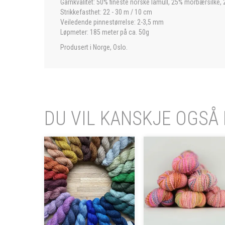
Garnkvalitet: 50% fineste norske lamull, 25% morbærsilke, 
Strikkefasthet: 22 - 30 m / 10 cm
Veiledende pinnestørrelse: 2-3,5 mm
Løpmeter: 185 meter på ca. 50g
Produsert i Norge, Oslo.
DU VIL KANSKJE OGSÅ 