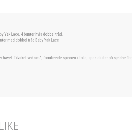
by Yak Lace. 4 bunter hvis dobbel tråd.
unter med dobbel tråd Baby Yak Lace
avet. Tilvirket ved små, familieeide spinneri i Italia, spesialister på sjeldne fibr
LIKE