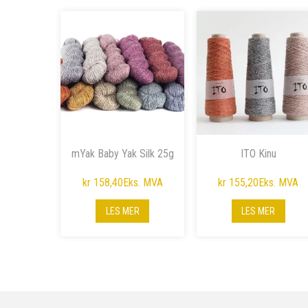
mYak Baby Yak Silk 25g
ITO Kinu
kr 158,40
Eks. MVA
kr 155,20
Eks. MVA
LES MER
LES MER