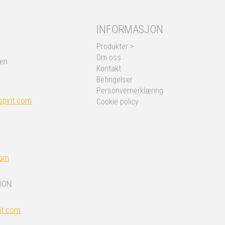
INFORMASJON
Produkter >
Om oss
nen
Kontakt
Betingelser
Personvernerklæring
pirit.com
Cookie policy
com
JON
it.com