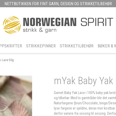
NETTBUTIKKEN FOR FINT GARN, DESIGN OG STRIKKETILBEHØR
PPSKRIFTER
STRIKKEPINNER
STRIKKETILBEHØR
BØKER & 
k Lace 50g
mYak Baby Yak 
Garnet Baby Yak Lace i 100% baby yak bestå
og tilbehør. Med to garntråder blir det varmt
Naturfargene (brun/Chocolate, beige/Desert
lyse fargene er sjeldne, derav mer kostbar. F
derfor variere fra sesong til sesong. Derfor