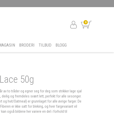
0
MAGASIN
BRODERI
TILBUD
BLOGG
Lace 50g
r av to tråder og egner seg for deg som strikker lage sjal
, deilig og fremdeles svært lett, perfekt for alle sesonger.
 og hvit/Oatmeal) er grunnlaget for alle øvrige farger. De
iberen er ikke satt for bleking, og hver fargevariant vil
 kan også bildene her variere en del i forhold til