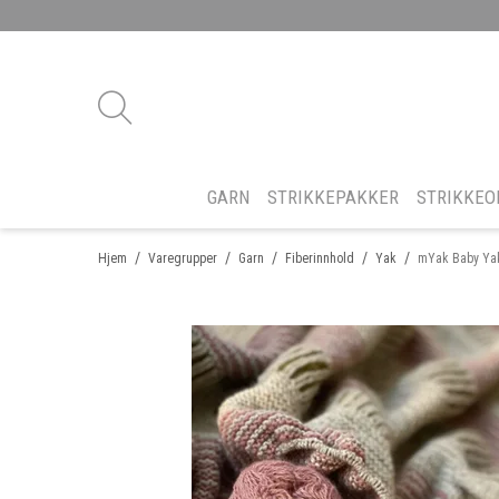
GARN
STRIKKEPAKKER
STRIKKEO
/
/
/
/
/
Hjem
Varegrupper
Garn
Fiberinnhold
Yak
mYak Baby Ya