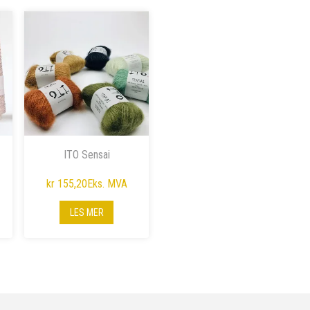
ITO Sensai
kr 155,20
Eks. MVA
LES MER