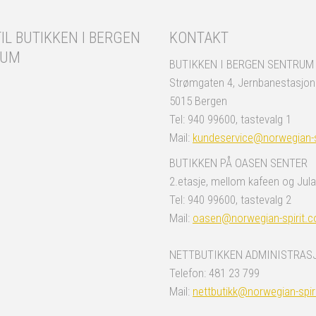
IL BUTIKKEN I BERGEN
KONTAKT
RUM
BUTIKKEN I BERGEN SENTRUM
Strømgaten 4, Jernbanestasjo
5015 Bergen
Tel: 940 99600, tastevalg 1
Mail:
kundeservice@norwegian-s
BUTIKKEN PÅ OASEN SENTER
2.etasje, mellom kafeen og Jula
Tel: 940 99600, tastevalg 2
Mail:
oasen@norwegian-spirit.
NETTBUTIKKEN ADMINISTRAS
Telefon: 481 23 799
Mail:
nettbutikk@norwegian-spir