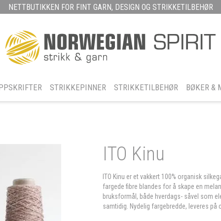
NETTBUTIKKEN FOR FINT GARN, DESIGN OG STRIKKETILBEHØR
PPSKRIFTER
STRIKKEPINNER
STRIKKETILBEHØR
BØKER & 
ITO Kinu
ITO Kinu er et vakkert 100% organisk silkega
fargede fibre blandes for å skape en melang
bruksformål, både hverdags- såvel som eleg
samtidig. Nydelig fargebredde, leveres på 