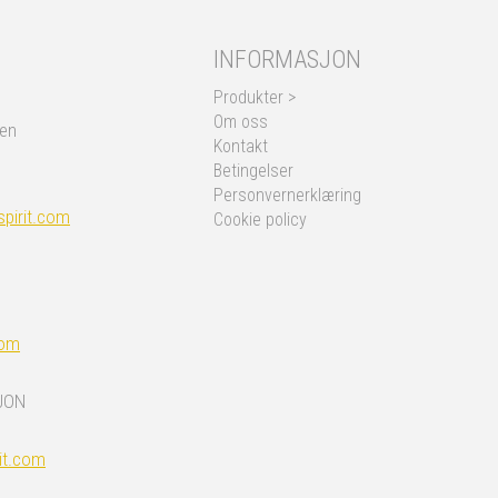
INFORMASJON
Produkter >
Om oss
nen
Kontakt
Betingelser
Personvernerklæring
pirit.com
Cookie policy
com
JON
it.com