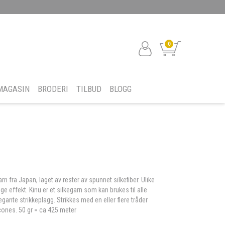
0
MAGASIN
BRODERI
TILBUD
BLOGG
rn fra Japan, laget av rester av spunnet silkefiber. Ulike
e effekt. Kinu er et silkegarn som kan brukes til alle
ante strikkeplagg. Strikkes med en eller flere tråder
cones. 50 gr = ca 425 meter