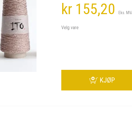
kr 155,20
Eks. MV
Velg vare
KJØP