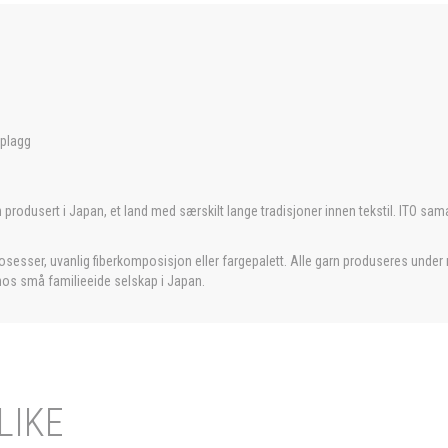
eplagg
garn produsert i Japan, et land med særskilt lange tradisjoner innen tekstil. ITO 
rosesser, uvanlig fiberkomposisjon eller fargepalett. Alle garn produseres under r
t hos små familieeide selskap i Japan.
LIKE