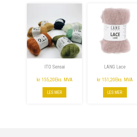
ITO Sensai
LANG Lace
kr 155,20
Eks. MVA
kr 151,20
Eks. MVA
LES MER
LES MER