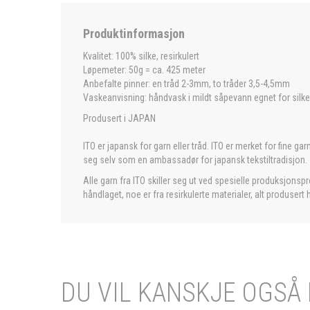
Produktinformasjon
Kvalitet: 100% silke, resirkulert
Løpemeter: 50g = ca. 425 meter
Anbefalte pinner: en tråd 2-3mm, to tråder 3,5-4,5mm
Vaskeanvisning: håndvask i mildt såpevann egnet for silk
Produsert i JAPAN
ITO er japansk for garn eller tråd. ITO er merket for fine 
seg selv som en ambassadør for japansk tekstiltradisjon.
Alle garn fra ITO skiller seg ut ved spesielle produksjonsp
håndlaget, noe er fra resirkulerte materialer, alt produser
DU VIL KANSKJE OGSÅ 