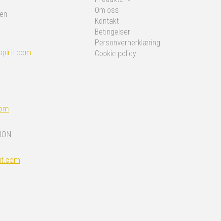
Om oss
nen
Kontakt
Betingelser
Personvernerklæring
pirit.com
Cookie policy
com
JON
it.com