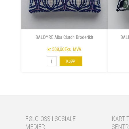
BALDYRE Alba Clutch Broderikit
BALD
kr 508,00
Eks. MVA
KJØP
FØLG OSS I SOSIALE
KART T
MEDIER
SENT