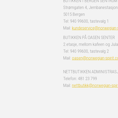
BUTIKKEN I BERGEN SENTRUM
Strømgaten 4, Jernbanestasjo
5015 Bergen
Tel: 940 99600, tastevalg 1
Mail:
kundeservice@norwegian-s
BUTIKKEN PÅ OASEN SENTER
2.etasje, mellom kafeen og Jula
Tel: 940 99600, tastevalg 2
Mail:
oasen@norwegian-spirit.
NETTBUTIKKEN ADMINISTRAS
Telefon: 481 23 799
Mail:
nettbutikk@norwegian-spir