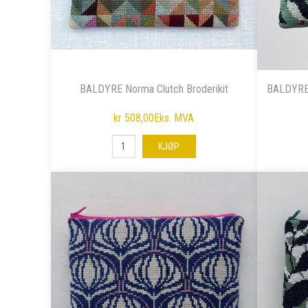
BALDYRE Norma Clutch Broderikit
BALDYRE S
kr 508,00
Eks. MVA
KJØP