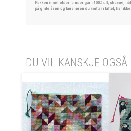
Pakken inneholder: broderigarn 100% ull, stramei, nå
på glidelåsen og lærsnoren du mottar i kittet, har ikk
DU VIL KANSKJE OGSÅ 