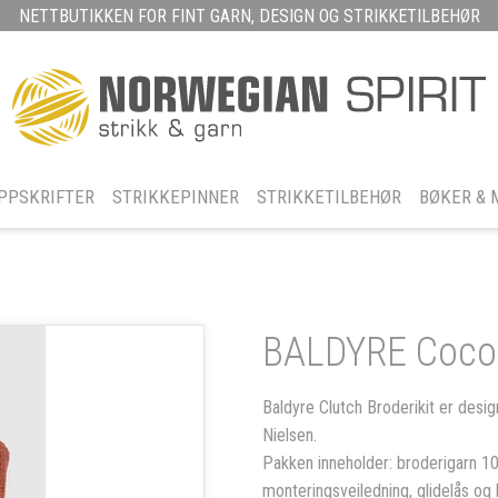
NETTBUTIKKEN FOR FINT GARN, DESIGN OG STRIKKETILBEHØR
PPSKRIFTER
STRIKKEPINNER
STRIKKETILBEHØR
BØKER & 
BALDYRE Coco 
Baldyre Clutch Broderikit er desi
Nielsen.
Pakken inneholder: broderigarn 10
monteringsveiledning, glidelås og