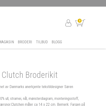
0
MAGASIN
BRODERI
TILBUD
BLOGG
Clutch Broderikit
gnet av Danmarks anerkjente tekstildesigner Søren
0% ull, stramei, nål, mønsterdiagram, monteringsstoff,
 lærsnor.Clutchen måler ca 14 x 22 cm. Bemerk: Fargen på