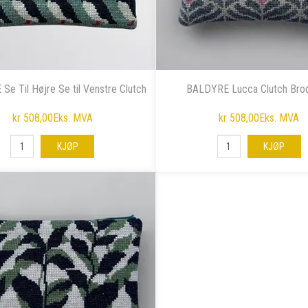
e Til Højre Se til Venstre Clutch
BALDYRE Lucca Clutch Brod
kr 508,00
Eks. MVA
kr 508,00
Eks. MVA
KJØP
KJØP