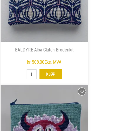
BALDYRE Alba Clutch Broderikit
kr 508,00
Eks. MVA
KJØP