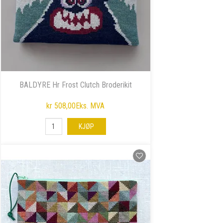
BALDYRE Hr Frost Clutch Broderikit
kr 508,00
Eks. MVA
KJØP