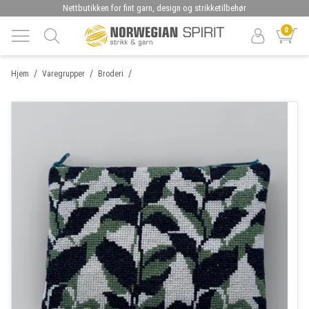
Nettbutikken for fint garn, design og strikketilbehør
0
/
/
/
Hjem
Varegrupper
Broderi