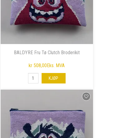
BALDYRE Fru Tø Clutch Broderikit
kr 508,00
Eks. MVA
KJØP