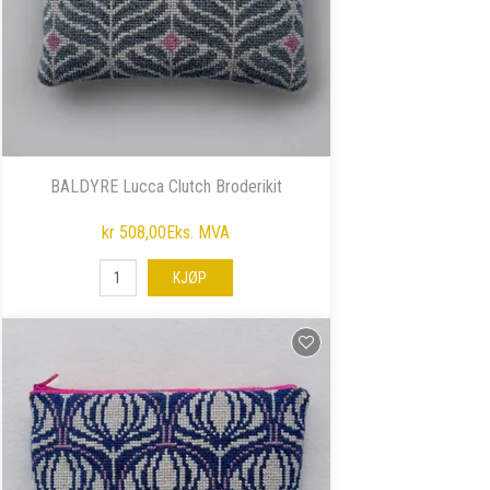
BALDYRE Lucca Clutch Broderikit
kr 508,00
Eks. MVA
KJØP