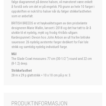
følge diagrammet på denne halsen, vil mønsteret være enkelt
å forstå selv om det er på engelsk. På grunn av hele 10 farger i
oppskriften er nok til to halser når du følger strikkefastheten
som er anbefalt.
BRITISH BREEDS er et høykvalitetsgarn av den prisbelønte
designeren Marie Wallin, lansert i 2018 og det har tatt to år å
utvikle til et nydelig, mykt og frodig 4-tråds-ullgarn.
Kardespunnet i Devon hos John Arbon av ull fra fire britiske
saueraser. 26 nydelig avstemte farger dedikert for Fair Isle
strikk og samtidig nydelig individuell farge.
Mål
The Glade Cowl measures 77 cm (30-1/2 “) round and 22 cm
(8-1.2) deep.
Strikkefasthet
28 m x 29 p glattstrikk = 10 x 10 cm på p nr. 3.
PRODUKTINFORMASJON