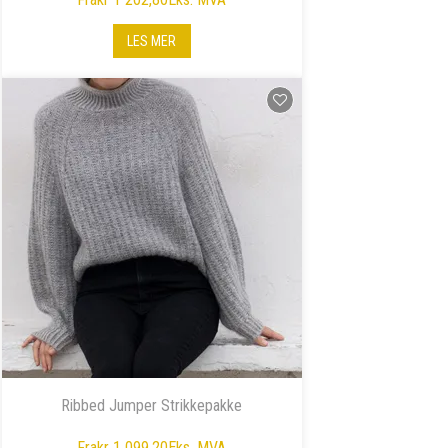
LES MER
Ribbed Jumper Strikkepakke
Fra
kr 1 099,20
Eks. MVA