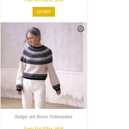
LES MER
Badger and Bloom Strikkepakke
Fra
kr 554,40
Eks. MVA