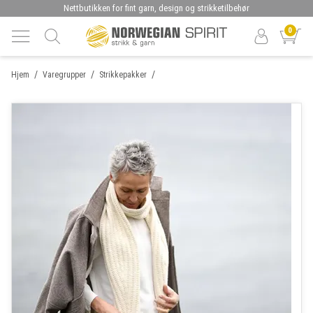
Nettbutikken for fint garn, design og strikketilbehør
0
/
/
/
Hjem
Varegrupper
Strikkepakker