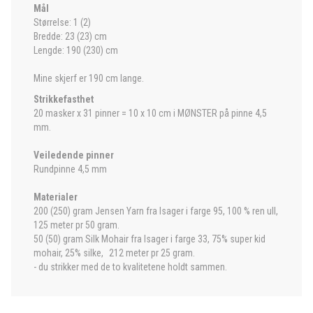
Mål
Størrelse: 1 (2)
Bredde: 23 (23) cm
Lengde: 190 (230) cm
Mine skjerf er 190 cm lange.
Strikkefasthet
20 masker x 31 pinner = 10 x 10 cm i MØNSTER på pinne 4,5
mm.
Veiledende pinner
Rundpinne 4,5 mm
Materialer
200 (250) gram Jensen Yarn fra Isager i farge 95, 100 % ren ull,
125 meter pr 50 gram.
50 (50) gram Silk Mohair fra Isager i farge 33, 75% super kid
mohair, 25% silke, 212 meter pr 25 gram.
- du strikker med de to kvalitetene holdt sammen.