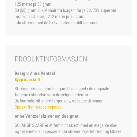
125 meter pr 50 gram.
50 (50) gram Silk Mohair fra Isager i farge 33, 75% super kid
mohair, 25% silke, 212 meter pr 25 gram.
- du strikker med de to kvalitetene holdt sammen.
PRODUKTINFORMASJON
Design: Anne Ventzel
Kjøp oppskrift
Strikkepakken inneholder garn til designet i de originale
fargene i størrelse som du velger nedenfor.
Du kan valgfritt endre farger selv, og legge til pinner.
Oppskriften kjøpes separat
.
Anne Ventzel skriver om designet:
SOLANGE SCARF er et feminint skjerf, med en elegante øke-
og felle-detaljer i spissene. Du strikker skjerfet frem og tilbake.