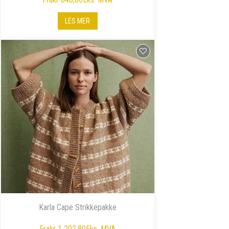
LES MER
Karla Cape Strikkepakke
Fra
kr 1 202,80
Eks. MVA