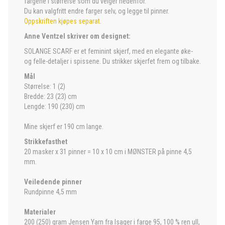
fargene i størrelse som du velger nedenfor.
Du kan valgfritt endre farger selv, og legge til pinner.
Oppskriften kjøpes separat
.
Anne Ventzel skriver om designet:
SOLANGE SCARF er et feminint skjerf, med en elegante øke-
og felle-detaljer i spissene. Du strikker skjerfet frem og tilbake.
Mål
Størrelse: 1 (2)
Bredde: 23 (23) cm
Lengde: 190 (230) cm
Mine skjerf er 190 cm lange.
Strikkefasthet
20 masker x 31 pinner = 10 x 10 cm i MØNSTER på pinne 4,5
mm.
Veiledende pinner
Rundpinne 4,5 mm
Materialer
200 (250) gram Jensen Yarn fra Isager i farge 95, 100 % ren ull,