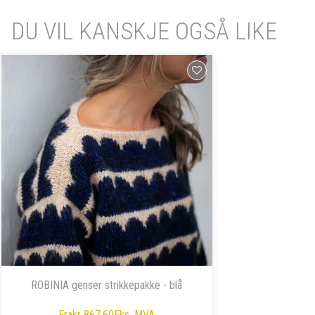
DU VIL KANSKJE OGSÅ LIKE
ROBINIA genser strikkepakke - blå
Fra
kr 867,60
Eks. MVA