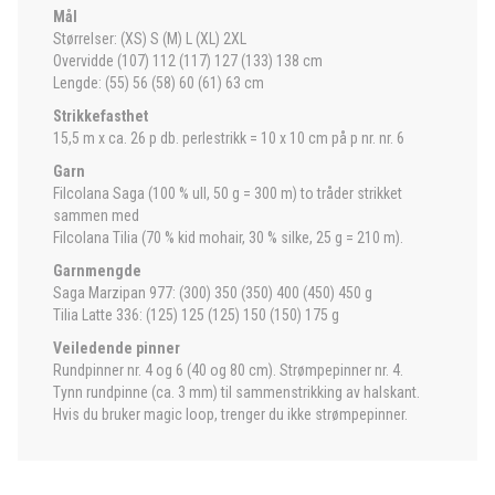
Mål
Størrelser: (XS) S (M) L (XL) 2XL
Overvidde (107) 112 (117) 127 (133) 138 cm
Lengde: (55) 56 (58) 60 (61) 63 cm
Strikkefasthet
15,5 m x ca. 26 p db. perlestrikk = 10 x 10 cm på p nr. nr. 6
Garn
Filcolana Saga (100 % ull, 50 g = 300 m) to tråder strikket
sammen med
Filcolana Tilia (70 % kid mohair, 30 % silke, 25 g = 210 m).
Garnmengde
Saga Marzipan 977: (300) 350 (350) 400 (450) 450 g
Tilia Latte 336: (125) 125 (125) 150 (150) 175 g
Veiledende pinner
Rundpinner nr. 4 og 6 (40 og 80 cm). Strømpepinner nr. 4.
Tynn rundpinne (ca. 3 mm) til sammenstrikking av halskant.
Hvis du bruker magic loop, trenger du ikke strømpepinner.