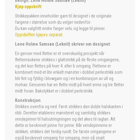
Design: Lene Holme Samsøe (Leknit)
Kjøp oppskrift
Strikkepakken inneholder garn til designet i de originale
fargene i størrelse som du velger nedenfor.
Du kan valgfritt endre farger selv, og legge til pinner.
Oppskriften kjøpes separat
.
Lene Holme Samsøe (Leknit) skriver om designet:
En genser med fletter er et overskuelig prosjekt når
flettemaskene strikkes i glattstrikk på de fleste omgangene,
og det kun flettes på hver 4. eller 6 omgang. Flettene er
kombinert med et lite enkelt mønster i dobbel perlestrikk som
blir fint og fyldig i blowgarn og i en konbinasjon av ull og
mohair. Genseren har en flette midt på hvert erme og tre fletter
midt foran. Bakstykket er i dobbel perlestrikk.
Konstruksjon
Strikkes ovenfra og ned. Først strikkes den doble halskanten i
ribb. Deretter etableres mønsteret og samtidig strikkes
vendepinner til halsutringningen og det økes til raglan. Alt
dette er beskrevet pinne for pinne. Når vendepinnene er
strikket, strikkes det ferdig rundt. De første omgangene er
også beskrevet omgang for omgang, men så snart