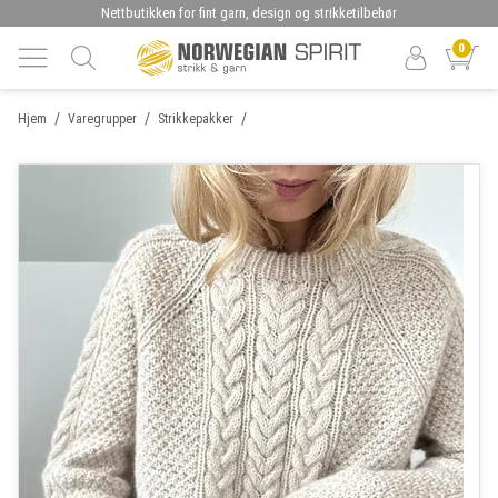
Nettbutikken for fint garn, design og strikketilbehør
0
/
/
/
Hjem
Varegrupper
Strikkepakker