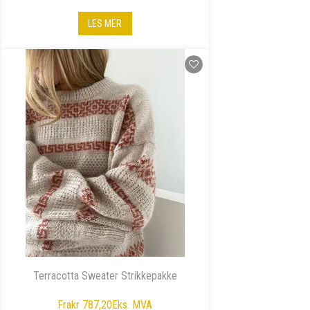
LES MER
Terracotta Sweater Strikkepakke
Fra
kr 787,20
Eks. MVA