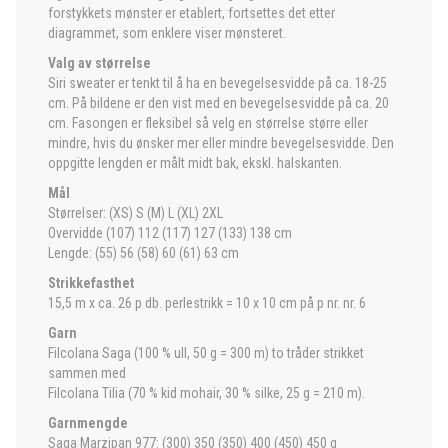
forstykkets mønster er etablert, fortsettes det etter
diagrammet, som enklere viser mønsteret.
Valg av størrelse
Siri sweater er tenkt til å ha en bevegelsesvidde på ca. 18-25
cm. På bildene er den vist med en bevegelsesvidde på ca. 20
cm. Fasongen er fleksibel så velg en størrelse større eller
mindre, hvis du ønsker mer eller mindre bevegelsesvidde. Den
oppgitte lengden er målt midt bak, ekskl. halskanten.
Mål
Størrelser: (XS) S (M) L (XL) 2XL
Overvidde (107) 112 (117) 127 (133) 138 cm
Lengde: (55) 56 (58) 60 (61) 63 cm
Strikkefasthet
15,5 m x ca. 26 p db. perlestrikk = 10 x 10 cm på p nr. nr. 6
Garn
Filcolana Saga (100 % ull, 50 g = 300 m) to tråder strikket
sammen med
Filcolana Tilia (70 % kid mohair, 30 % silke, 25 g = 210 m).
Garnmengde
Saga Marzipan 977: (300) 350 (350) 400 (450) 450 g