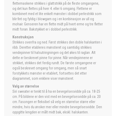
flettemaskene strikkes i glattstrikk på de fleste omgangene,
og det kun flettes på hver 4. eller 6 omgang. Flettene er
kombinert med et lite enkelt mønster i dobbel perlestrikk som
blir fint og fyldig i blowgarn og i en konbinasjon av ull og
mohair. Genseren har en flette midt på hvert erme og tre fletter
midt foran. Bakstykket er i dobbel perlestrikk.
Konstruksjon
Strikkes ovenfra og ned. Først strikkes den doble halskanten i
ribb. Deretter etableres mønsteret og samtidig strikkes
vendepinner til halsutringningen og det økes til raglan. Alt
dette er beskrevet pinne for pinne. Når vendepinnene er
strikket, strikkes det ferdig rundt. De første omgangene er
også beskrevet omgang for omgang, men så snart
forstykkets mønster er etablert, fortsettes det etter
diagrammet, som enklere viser mønsteret.
Valg av størrelse
Siri sweater er tenkt til å ha en bevegelsesvidde på ca. 18-25
cm. På bildene er den vist med en bevegelsesvidde på ca. 20
cm. Fasongen er fleksibel så velg en størrelse større eller
mindre, hvis du ønsker mer eller mindre bevegelsesvidde. Den
oppgitte lengden er målt midt bak, ekskl. halskanten.