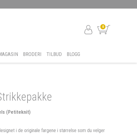
0
MAGASIN
BRODERI
TILBUD
BLOGG
Strikkepakke
s (Petiteknit)
designet i de originale fargene i størrelse som du velger