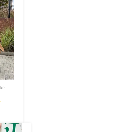
kke
A