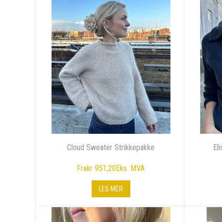
Cloud Sweater Strikkepakke
El
Fra
kr 951,20
Eks. MVA
LES MER