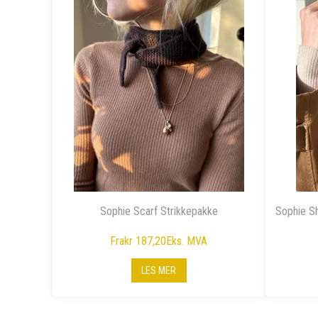
Sophie Scarf Strikkepakke
Sophie Sh
Fra
kr 187,20
Eks. MVA
LES MER