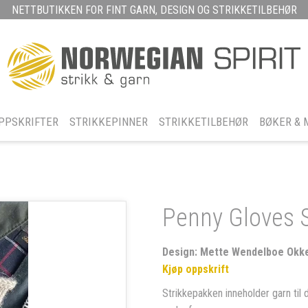
NETTBUTIKKEN FOR FINT GARN, DESIGN OG STRIKKETILBEHØR
PPSKRIFTER
STRIKKEPINNER
STRIKKETILBEHØR
BØKER & 
Penny Gloves 
Design: Mette Wendelboe Okkel
Kjøp oppskrift
Strikkepakken inneholder garn til 