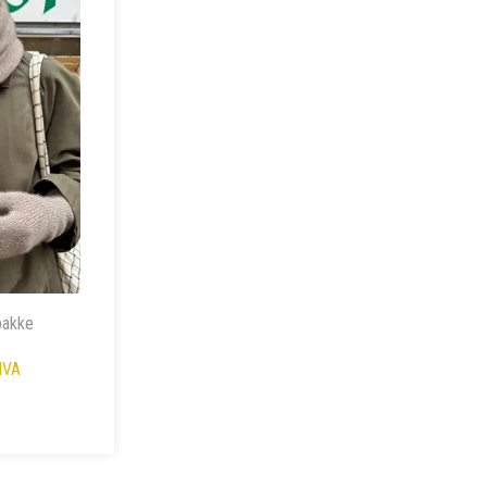
pakke
MVA