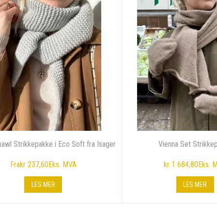
awl Strikkepakke i Eco Soft fra Isager
Vienna Set Strikke
Fra
kr 237,60
Eks. MVA
kr 1 684,80
Eks. 
LES MER
LES MER