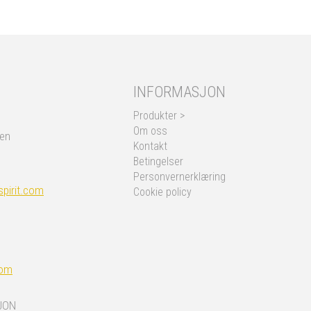
INFORMASJON
Produkter >
Om oss
nen
Kontakt
Betingelser
Personvernerklæring
pirit.com
Cookie policy
com
JON