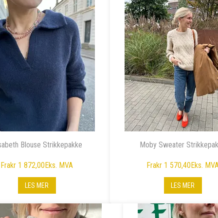
isabeth Blouse Strikkepakke
Moby Sweater Strikkepa
Fra
kr 1 872,00
Eks. MVA
Fra
kr 1 570,40
Eks. MV
LES MER
LES MER